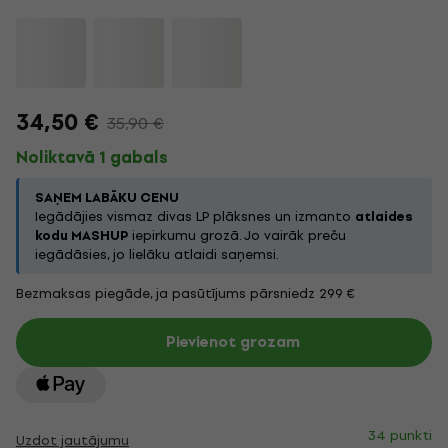
34,50 €
35,90 €
Noliktavā 1 gabals
SAŅEM LABĀKU CENU
Iegādājies vismaz divas LP plāksnes un izmanto
atlaides
kodu MASHUP
iepirkumu grozā. Jo vairāk preču
iegādāsies, jo lielāku atlaidi saņemsi.
Bezmaksas piegāde, ja pasūtījums pārsniedz 299 €
Pievienot grozam
34 punkti
Uzdot jautājumu