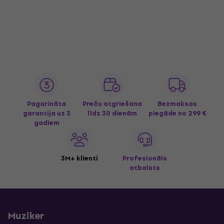
Pagarināta
Preču atgriešana
Bezmaksas
garantija uz 3
līdz 30 dienām
piegāde
no 299 €
gadiem
3M+ klienti
Profesionāls
atbalsts
Muziker