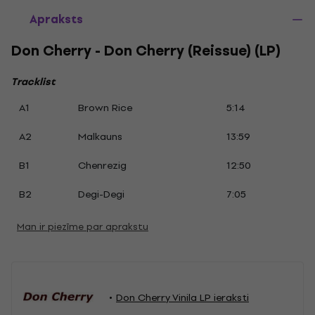
Apraksts
Don Cherry - Don Cherry (Reissue) (LP)
Tracklist
A1
Brown Rice
5:14
A2
Malkauns
13:59
B1
Chenrezig
12:50
B2
Degi-Degi
7:05
Man ir piezīme par aprakstu
Don Cherry Vinila LP ieraksti