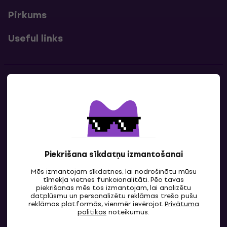
Pirkums
Useful links
Kontakti
Sazinies ar mums
Piekrišana sīkdatņu izmantošanai
Mēs izmantojam sīkdatnes, lai nodrošinātu mūsu
tīmekļa vietnes funkcionalitāti. Pēc tavas
piekrišanas mēs tos izmantojam, lai analizētu
datplūsmu un personalizētu reklāmas trešo pušu
reklāmas platformās, vienmēr ievērojot
Privātuma
LV
politikas
noteikumus.