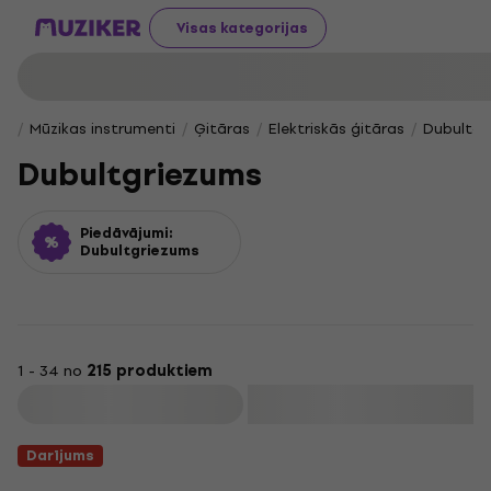
Visas kategorijas
Mūzikas instrumenti
Ģitāras
Elektriskās ģitāras
Dubultgr
Dubultgriezums
Piedāvājumi:
Dubultgriezums
1 - 34 no
215 produktiem
Filtrs
Darījums