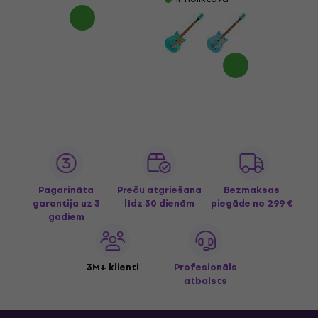
Pagarināta
Preču atgriešana
Bezmaksas
garantija uz 3
līdz 30 dienām
piegāde
no 299 €
gadiem
3M+ klienti
Profesionāls
atbalsts