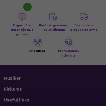
Pagarināta
Preču atgriešana
Bezmaksas
garantija uz 3
līdz 30 dienām
piegāde
no 299 €
gadiem
3M+ klienti
Profesionāls
atbalsts
Muziker
Pirkums
Useful links