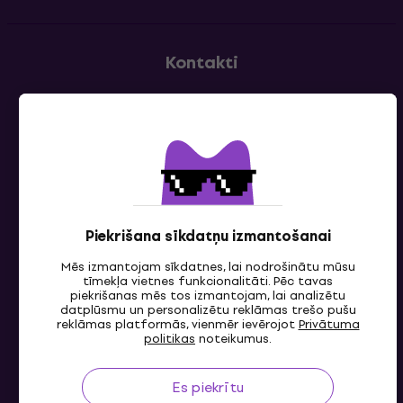
Kontakti
Sazinies ar mums
Piekrišana sīkdatņu izmantošanai
Mēs izmantojam sīkdatnes, lai nodrošinātu mūsu
LV
tīmekļa vietnes funkcionalitāti. Pēc tavas
piekrišanas mēs tos izmantojam, lai analizētu
datplūsmu un personalizētu reklāmas trešo pušu
reklāmas platformās, vienmēr ievērojot
Privātuma
politikas
noteikumus.
Es piekrītu