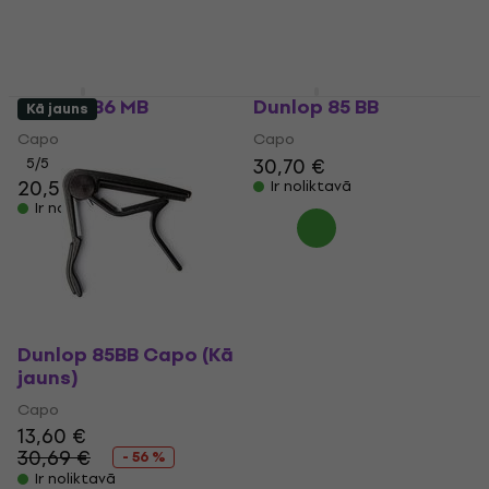
Dunlop 86 MB
Dunlop 85 BB
Kā jauns
Capo
Capo
30,70 €
5
/5
20,50 €
Ir noliktavā
Ir noliktavā
Dunlop 85BB Capo (Kā
jauns)
Capo
13,60 €
30,69 €
- 56 %
Ir noliktavā