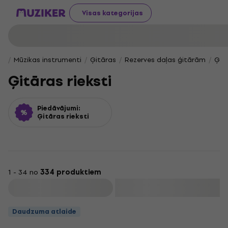
Visas kategorijas
Mūzikas instrumenti
Ģitāras
Rezerves daļas ģitārām
Ģitā
Ģitāras rieksti
Piedāvājumi:
Ģitāras rieksti
1 - 34 no
334 produktiem
Filtrs
Daudzuma atlaide