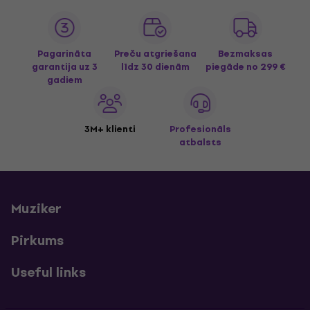
Pagarināta
Preču atgriešana
Bezmaksas
garantija uz 3
līdz 30 dienām
piegāde
no 299 €
gadiem
3M+ klienti
Profesionāls
atbalsts
Muziker
Pirkums
Useful links