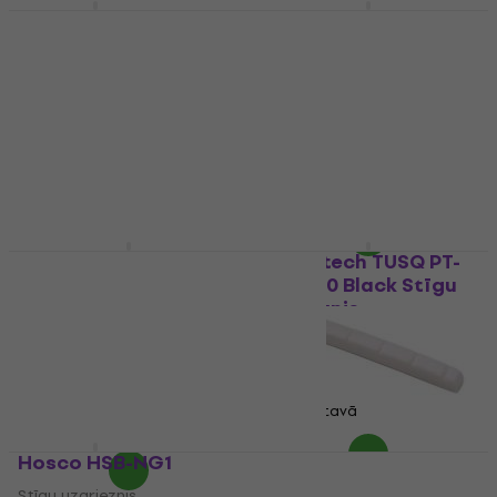
Hosco HSB-NM1
Graphtech TUSQ PQ-
4025-00 Stringed
Stīgu uzgrieznis
Instruments Nut Flat
4,5
/5
Blank
9,29 €
Stīgu uzgrieznis
Ir noliktavā
5
/5
11,90 €
Ir noliktavā
Graphtech TUSQ PQ-
Graphtech TUSQ PT-
1720-00
6060-00 Black Stīgu
uzgrieznis
Stīgu uzgrieznis
Stīgu uzgrieznis
5
/5
4,8
/5
11,75 €
ar kodu
MUZMUZ-5
16,50 €
12,50 €
Ir noliktavā
Ir noliktavā
Hosco HSB-NG1
Fender Pre-Slotted
Bone Nut
Stīgu uzgrieznis