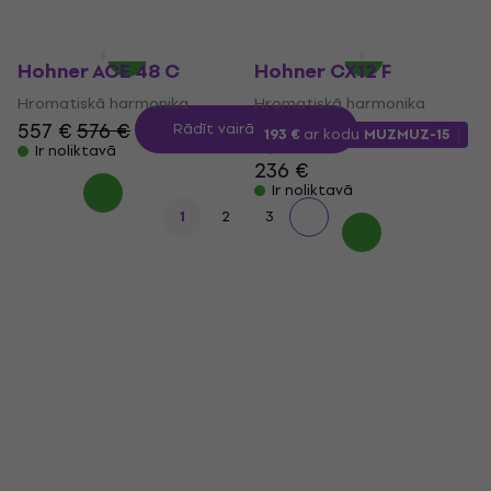
Ir noliktavā
Ir noliktavā
Hohner ACE 48 C
Hohner CX12 F
Hromatiskā harmonika
Hromatiskā harmonika
557 €
576 €
Rādīt vairāk produktu
193 €
ar kodu
MUZMUZ-15
Ir noliktavā
236 €
Ir noliktavā
1
2
3