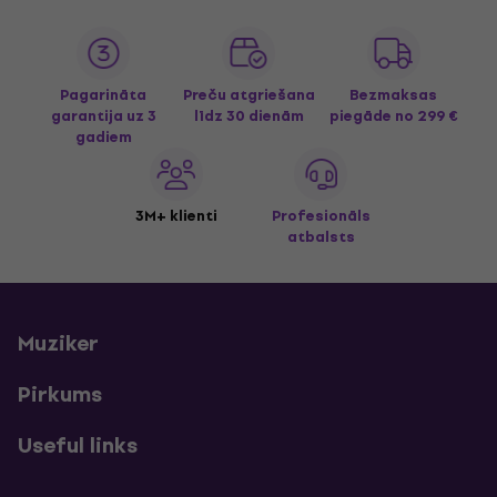
Pagarināta
Preču atgriešana
Bezmaksas
garantija uz 3
līdz 30 dienām
piegāde
no 299 €
gadiem
3M+ klienti
Profesionāls
atbalsts
Muziker
Pirkums
Useful links