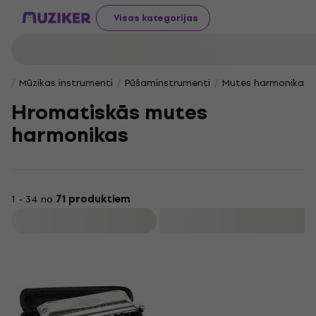
Visas kategorijas
Mūzikas instrumenti
Pūšaminstrumenti
Mutes harmonikas
Hromatiskās mutes
harmonikas
1 - 34 no
71 produktiem
Filtrs