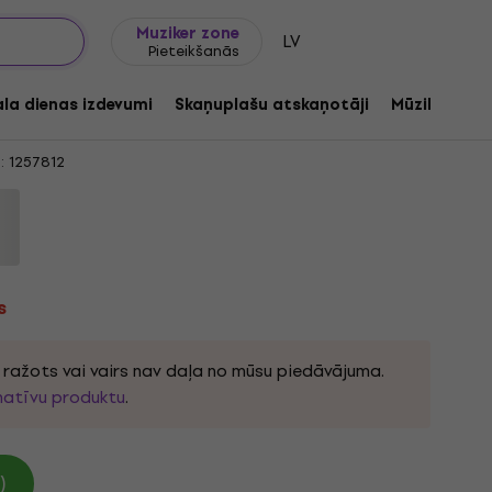
Dāvanu idejas
FAQ
Muziker Blogs
Muziker zone
LV
Pieteikšanās
psych (Limited Edition) (Pink
ala dienas izdevumi
Skaņuplašu atskaņotāji
Mūzikas ats
:
1257812
s
k ražots vai vairs nav daļa no mūsu piedāvājuma.
natīvu produktu
.
)