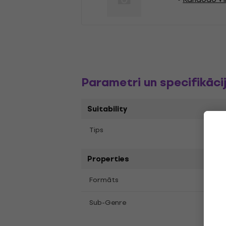
Parametri un specifikāci
Suitability
Tips
LP re
Properties
LP
12
Formāts
,
Dron
Sub-Genre
Inst
Psyc