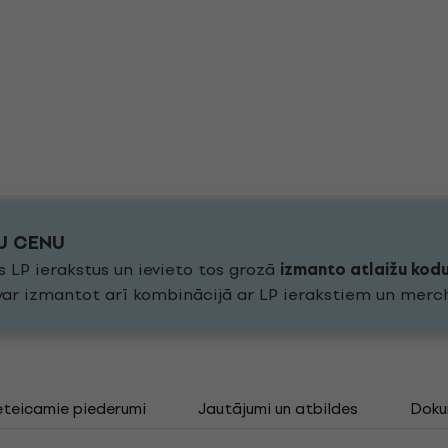
KU CENU
s LP ierakstus un ievieto tos grozā
izmanto atlaižu kod
 var izmantot arī kombinācijā ar LP ierakstiem un merc
eteicamie piederumi
Jautājumi un atbildes
Doku