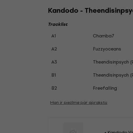
Kandodo - Theendisinpsyc
Tracklist
A1
Chamba7
A2
Fuzzyoceans
A3
Theendisinpsych (P
B1
Theendisinpsych (
B2
Freefalling
Man ir piezīme par aprakstu
Kandodo Vin