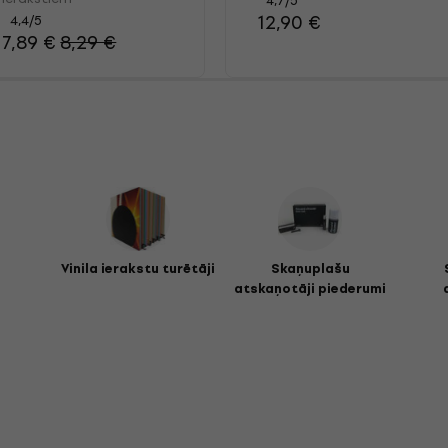
4,7
/5
12,90 €
4,4
/5
7,89 €
8,29 €
i
Vinila ierakstu turētāji
Skaņuplašu
atskaņotāji piederumi