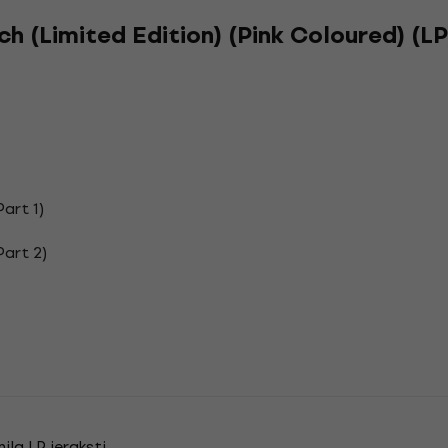
h (Limited Edition) (Pink Coloured) (LP
art 1)
Part 2)
ila LP ieraksti