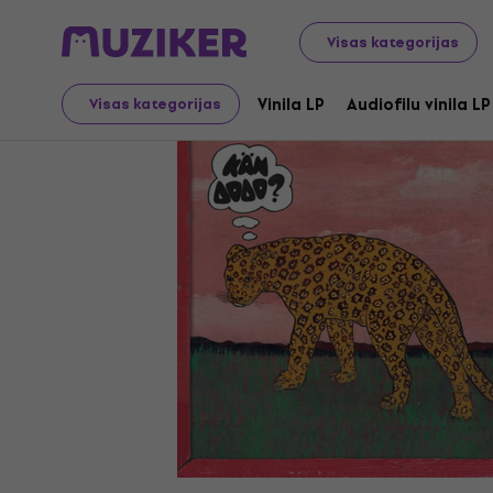
LP ieraksti un kompaktdiski
Vinila LP
Visas kategorijas
Vinila LP
Audiofilu vinila LP
Visas kategorijas
Izpārdošana ir beigusies