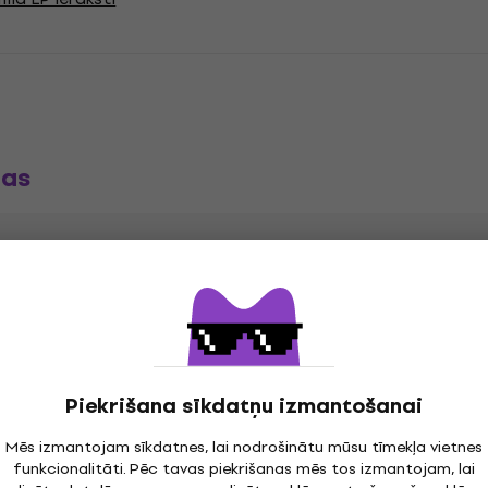
jas
cord
"
Genre
Piekrišana sīkdatņu izmantošanai
e
Experimental
,
,
Release year
Mēs izmantojam sīkdatnes, lai nodrošinātu mūsu tīmekļa vietnes
rumental
Lo-Fi
,
,
funkcionalitāti. Pēc tavas piekrišanas mēs tos izmantojam, lai
hedelic Rock