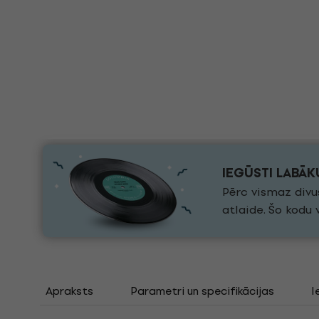
IEGŪSTI LABĀ
Pērc vismaz divu
atlaide. Šo kodu
Apraksts
Parametri un specifikācijas
I