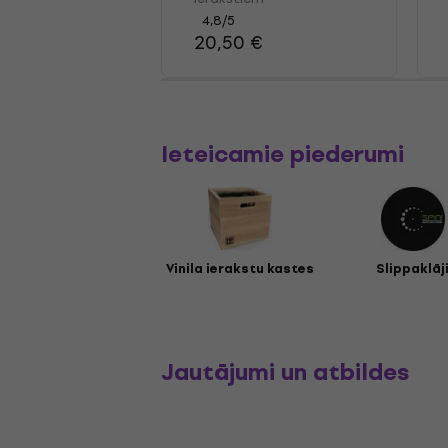
100
4,8
/5
20,50 €
Ieteicamie piederumi
Vinila ierakstu kastes
Slippaklāj
Jautājumi un atbildes