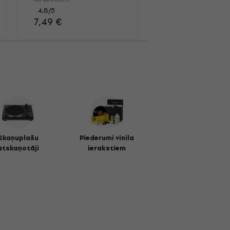
4,4
/5
39,90 €
4,8
/5
7,49 €
Skaņuplašu
Piederumi vinila
atskaņotāji
ierakstiem