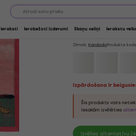
Izpārdošana ir beigusies
Kandodo - Theendisin
 ieraksti
Ierobežoti izdevumi
Skaņu celiņi
Ierakstu veik
Coloured) (LP)
Zīmols:
Kandodo
Produkta kods
Izpārdošana ir beigusie
Šis produkts vairs netie
Iesakām izvēlēties
alter
Izvēlies alternatīvu (4