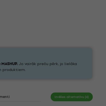
u
MASHUP
.
Jo vairāk preču pērk, jo lielāka
h produktiem.
menti
Izvēlies alternatīvu (4)