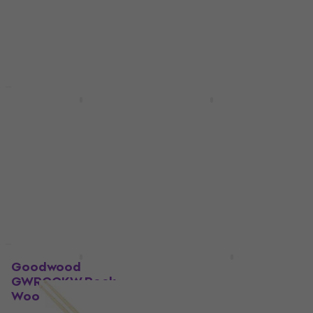
13,20 €
13,20 €
Ir noliktavā
Ir noliktavā
Daudzuma atlaide
Daudzuma atlaide
Cascha HH 2032
SX SZDS1 7A
Professional
Bungu vālītes
Drumsticks 5A Maple
4,8
/5
Bungu vālītes
4,99 €
Ir noliktavā
4,6
/5
2,89 €
Ir noliktavā
Goodwood
Goodwood
GWROCKW Rock
GWFUSIONW Fusion
Wood Tip
Wood Tip