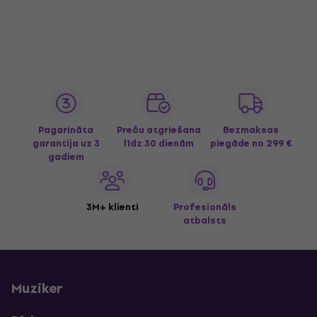
Pagarināta
Preču atgriešana
Bezmaksas
garantija uz 3
līdz 30 dienām
piegāde
no 299 €
gadiem
3M+ klienti
Profesionāls
atbalsts
Muziker