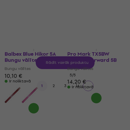
4,99 €
4,4
/5
7,49 €
Ir noliktavā
Ir noliktavā
Balbex Blue Hikor 5A
Pro Mark TX5BW
Bungu vālītes
Classic Forward 5B
Rādīt vairāk produktu
Bungu vālītes
Bungu vālītes
10,10 €
5
/5
14,20 €
Ir noliktavā
...
1
2
3
14
Ir noliktavā