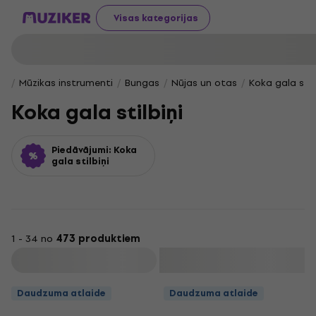
Visas kategorijas
Mūzikas instrumenti
Bungas
Nūjas un otas
Koka gala stilb
Koka gala stilbiņi
Piedāvājumi: Koka
gala stilbiņi
1 - 34 no
473 produktiem
Filtrs
Daudzuma atlaide
Daudzuma atlaide