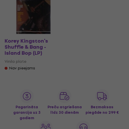
Korey Kingston's
Shuffle & Bang -
Island Bop (LP)
Vinila plate
Nav pieejams
Pagarināta
Preču atgriešana
Bezmaksas
garantija uz 3
līdz 30 dienām
piegāde
no 299 €
gadiem