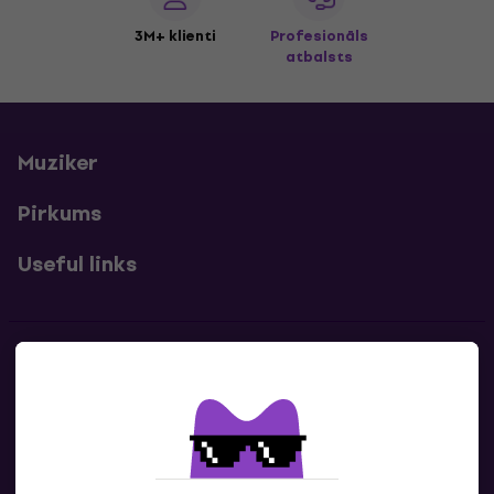
3M+ klienti
Profesionāls
atbalsts
Muziker
Pirkums
Useful links
Kontakti
Sazinies ar mums