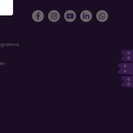
programma
kām