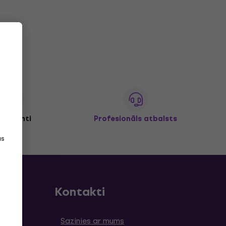
+ klienti
Profesionāls atbalsts
as
Kontakti
umi
Sazinies ar mums