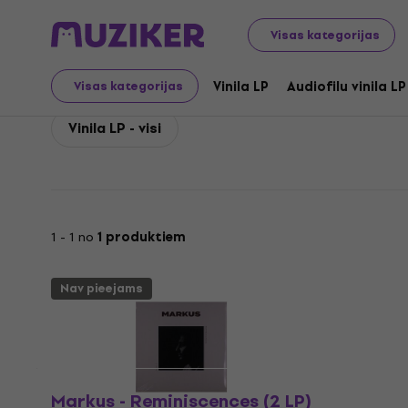
Markus
Markus Vinila LP ieraksti
Visas kategorijas
Markus Vinila LP ierakst
Vinila LP
Audiofilu vinila LP
Visas kategorijas
Vinila LP - visi
1 - 1 no
1 produktiem
Nav pieejams
Markus - Reminiscences (2 LP)