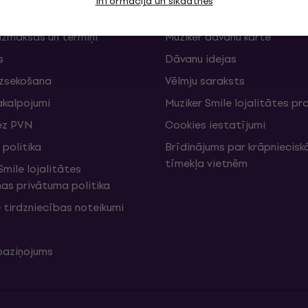
Informācija un sīkdatnes
Muziker Blogs
izmaksas un termiņi
Muziker dāvanu karte
s
Dāvanu idejas
izsekošana
Vēlmju saraksts
akalpojumi
Muziker Smile lojalitātes 
ez PVN
Cookies iestatījumi
politika
Brīdinājums par krāpniecis
tīmekļa vietnēm
mile lojalitātes
s privātuma politika
 tirdzniecības noteikumi
 paziņojums