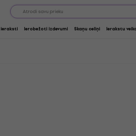
i
 ieraksti
Ierobežoti izdevumi
Skaņu celiņi
Ierakstu veik