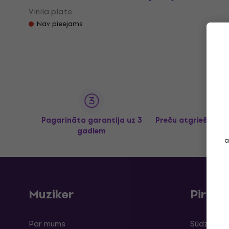
Vinila plate
Nav pieejams
Pagarināta garantija uz 3
Preču atgriešana l
gadiem
a
Muziker
Pirku
Par mums
Sūdzības 