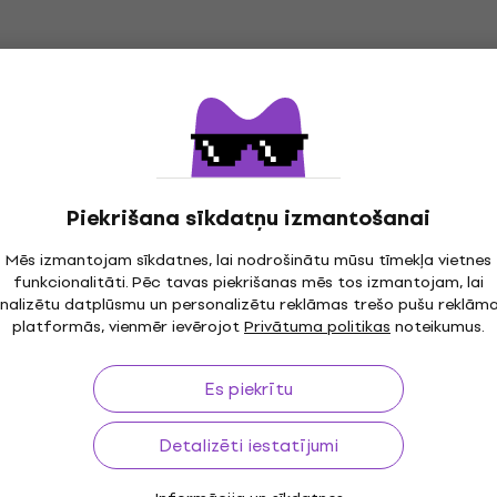
Piekrišana sīkdatņu izmantošanai
Mēs izmantojam sīkdatnes, lai nodrošinātu mūsu tīmekļa vietnes
īdz 30 dienām
Bezmaksas piegāde
no 299 €
3M
funkcionalitāti. Pēc tavas piekrišanas mēs tos izmantojam, lai
nalizētu datplūsmu un personalizētu reklāmas trešo pušu reklām
platformās, vienmēr ievērojot
Privātuma politikas
noteikumus.
Es piekrītu
ms
Useful links
Detalizēti iestatījumi
un atteikšanās no līguma
FAQ – Biežāk uzdotie jautāj