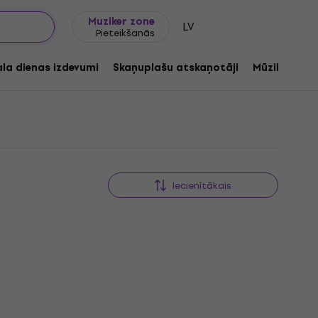
Dāvanu idejas
FAQ
Muziker Blogs
Muziker zone
LV
Pieteikšanās
ala dienas izdevumi
Skaņuplašu atskaņotāji
Mūzikas ats
Iecienītākais