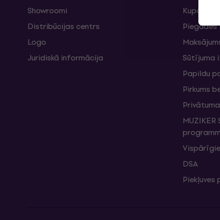
Showroomi
Kuponi
Distribūcijas centrs
Piegādes 
Logo
Maksājum
Juridiskā informācija
Sūtījuma 
Papildu p
Pirkums b
Privātuma 
MUZIKER S
programma
Vispārīgie
DSA
Piekļuves