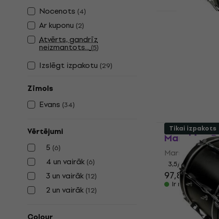
Nocenots
(
4
)
Ar kuponu
(
2
)
Evans BD16M
Marching B
Atvērts, gandrīz
neizmantots...
(
5
)
Maršējošā bung
Izslēgt izpakotu
64,20 €
66,
(
29
)
Ir noliktavā
Zīmols
Evans
(
34
)
Evans BD18M
Tikai izpakots
Vērtējumi
Marching B
5
(
6
)
Maršējošā bung
4 un vairāk
(
6
)
3,5
/5
97,80 €
3 un vairāk
(
12
)
Ir noliktavā
2 un vairāk
(
12
)
Colour