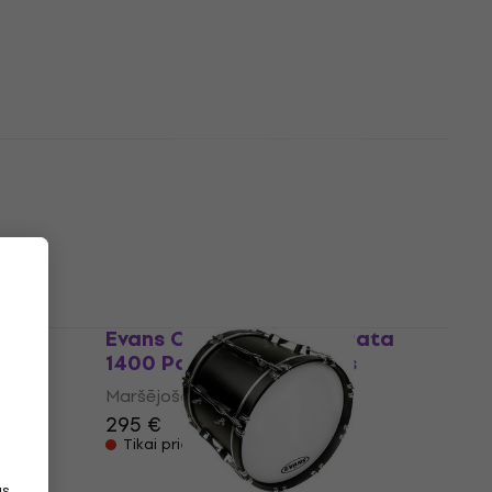
Maršējošā bungu galviņa
3,5
/5
117 €
Noliktavā pie piegādātāja
Evans BD32MX1W 32'' MX1
Marching Bass White
Maršējošā bungu galviņa
179 €
Tikai priekšpasūtījumi
X1
Evans CB3614SD 36'' Strata
1400 Power Center Bass
Maršējošā bungu galviņa
295 €
Tikai priekšpasūtījumi
as