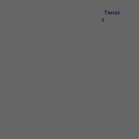
Tenor
Evans TT14MXB MX Black Tenor
a
Maršējošā bungu galviņa
Maršējošā bungu galviņa
37,50 €
Nav noliktavā