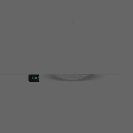
Kā jauns
1
Evans BD24MS1W 24'' MS1
Marching Bass White
Maršējošā bungu galviņa
5
/5
73,08 €
ar kodu
MUZMUZ-15
87,90 €
Ir noliktavā
Gandrīz kā jauns
Evans BD28MS1W MS1
Marching Bass White 28"
Maršējošā bungu galviņa (Kā
jauns)
Maršējošā bungu galviņa
61,40 €
67,90 €
- 10 %
Ir noliktavā