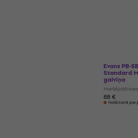
Tikai priekšpa
Evans SB14
Maršējošā 
Maršējošā bung
121 €
Noliktavā pie
Evans PB-SB
Standard M
galviņa
Maršējošā bung
88 €
Noliktavā pie