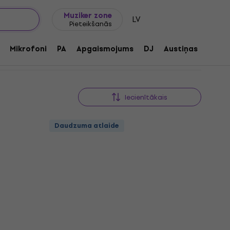
Dāvanu idejas
FAQ
Muziker Blogs
Muziker zone
LV
Pieteikšanās
Mikrofoni
PA
Apgaismojums
DJ
Austiņas
Audio
Iecienītākais
Daudzuma atlaide