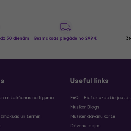
īdz 30 dienām
Bezmaksas piegāde
no 299 €
3M
ms
Useful links
un atteikšanās no līguma
FAQ – Biežāk uzdotie jautāj
Muziker Blogs
izmaksas un termiņi
Muziker dāvanu karte
s
Dāvanu idejas