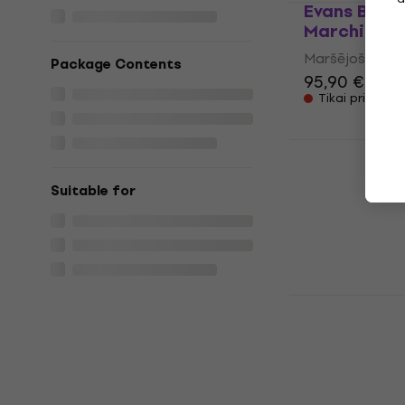
Evans BD26
Marching B
Maršējošā bung
Package Contents
95,90 €
Tikai priekšpa
Evans BD30
Marching B
Suitable for
Maršējošā bung
109 €
Tikai priekšpa
Evans BD26
Marching B
Maršējošā bung
3,5
/5
91 €