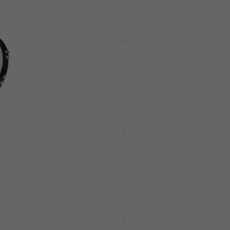
Evans BD16MX1W MX1 Marching
"
Bass White 16" Maršējošā
a
bungu galviņa (Gandrīz kā
jauns)
Maršējošā bungu galviņa
89,50 €
92,86 €
Ir noliktavā
X1
Evans BD22MS1W 22'' MS1
Marching Bass White
Maršējošā bungu galviņa
5
/5
80,90 €
Noliktavā pie piegādātāja
1
Evans BD22MX1W 22'' MX1
Marching Bass White