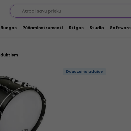
ungu galvas
Bungas
Pūšaminstrumenti
Stīgas
Studio
Software
oduktiem
Daudzuma atlaide