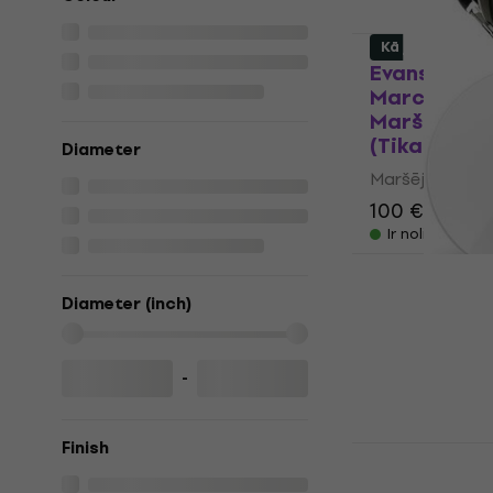
Kā jauns
Evans BD2
Marching B
Maršējošā 
(Tikai izpak
Diameter
Maršējošā bung
100 €
112 €
Ir noliktavā
Evans BD20
Diameter (inch)
Marching Ba
#983144
Maršējošā bung
-
37 €
40,90 €
Ir noliktavā
Finish
Evans BD20
Marching B