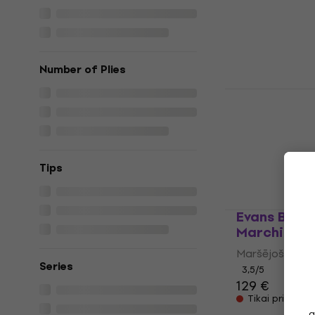
Maršējošā bung
5
/5
73,10 €
Noliktavā pie
Number of Plies
Evans SS14M
Marching S
Maršējošā bung
5
/5
99 €
Tips
Noliktavā pie
Evans BD24
Marching B
Maršējošā bung
Series
3,5
/5
129 €
Tikai priekšpa
a