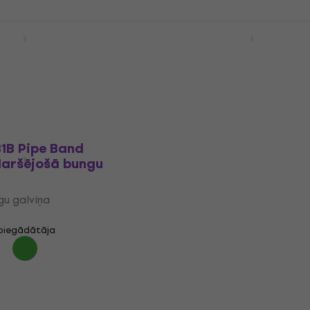
sūtījumi
MSB System Blue™
Evans TT06MEC2S EC2S 
bungu galviņa
Maršējošā bungu galviņ
u galviņa
Maršējošā bungu galviņa
29,50 €
 piegādātāja
Nav noliktavā
1B Pipe Band
aršējošā bungu
u galviņa
 piegādātāja