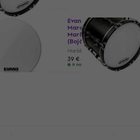
8MX1W MX1
Evans BD28MX1W MX1
ass White 28"
Marching Bass White 28
bungu galviņa
Maršējošā bungu galviņ
ots)
(Bojāti)
u galviņa
Maršējošā bungu galviņa
39 €
40,20 €
- 11 %
Ir noliktavā
Evans BD28MX1W 28'' M
Marching Bass White
MX1W 20'' MX1
ss White (B-Stock)
Maršējošā bungu galviņa
133 €
Noliktavā pie piegādātāja
u galviņa
MS1W 20'' MS1
Evans BD16MX1W 16'' MX
ass White
Marching Bass White