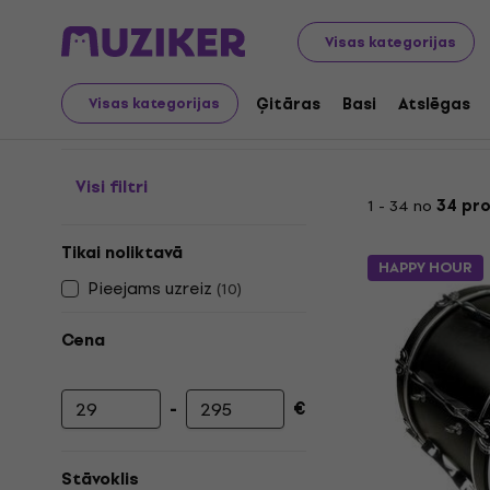
Mūzikas instrumenti
Bungas
Bungu galvas
Marša b
Visas kategorijas
Marša bungu galvas
Ģitāras
Basi
Atslēgas
Visas kategorijas
Visi filtri
1 - 34 no
34 pr
Tikai noliktavā
HAPPY HOUR
Pieejams uzreiz
(
10
)
Cena
-
€
Minimālā cena
Maksimālā cena
Stāvoklis