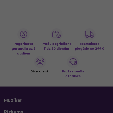
Pagarināta
Preču atgriešana
Bezmaksas
garantija uz 3
līdz 30 dienām
piegāde
no 299 €
gadiem
3M+ klienti
Profesionāls
atbalsts
Muziker
Pirkums