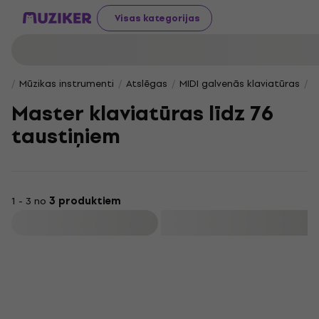
Visas kategorijas
Mūzikas instrumenti
Atslēgas
MIDI galvenās klaviatūras
M
Master klaviatūras līdz 76
taustiņiem
1 - 3 no
3 produktiem
Filtrs