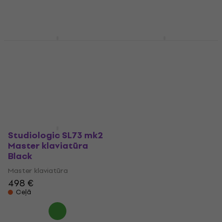
Studiologic SL73
Studiologic SL73
Studio
Studio SET
Master klaviatūra
Master klaviatūra
5
/5
5
/5
498 €
489 €
Tikai priekšpasūtījumi
Tikai priekšpasūtījumi
Studiologic SL73 mk2
Master klaviatūra
Black
Master klaviatūra
498 €
Ceļā