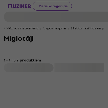
Visas kategorijas
Mūzikas instrumenti
Apgaismojums
Efektu mašīnas un pie
Miglotāji
1 - 7 no
7 produktiem
Filtrs