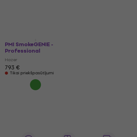
Event Kit
Hazer Kit
Hazer
Hazer
2 439 €
642 €
Tikai priekšpasūtījumi
Tikai priekšpasūtījumi
PMI SmokeGENIE -
Professional
Hazer
793 €
Tikai priekšpasūtījumi