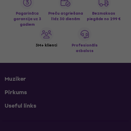
Pagarināta
Preču atgriešana
Bezmaksas
garantija uz 3
līdz 30 dienām
piegāde
no 299 €
gadiem
3M+ klienti
Profesionāls
atbalsts
Muziker
Pirkums
Useful links