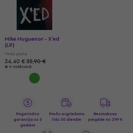
Mike Huguenor - X'ed
(LP)
Vinila plate
34,40 €
35,90 €
Ir noliktavā
Pagarināta
Preču atgriešana
Bezmaksas
garantija uz 3
līdz 30 dienām
piegāde
no 299 €
gadiem