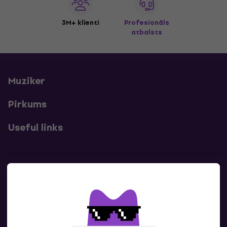
3M+ klienti
Profesionāls
atbalsts
Muziker
Pirkums
Useful links
Kontakti
Sazinies ar mums