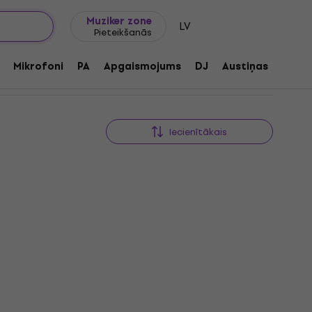
Dāvanu idejas
FAQ
Muziker Blogs
Muziker zone
LV
Pieteikšanās
Mikrofoni
PA
Apgaismojums
DJ
Austiņas
Audio
Iecienītākais
HAPPY HOUR