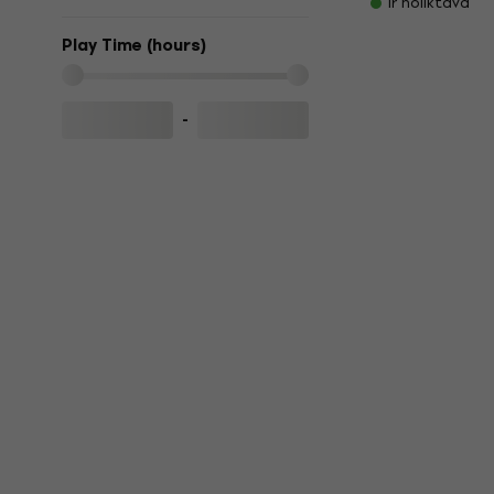
Ir noliktavā
Play Time (hours)
-