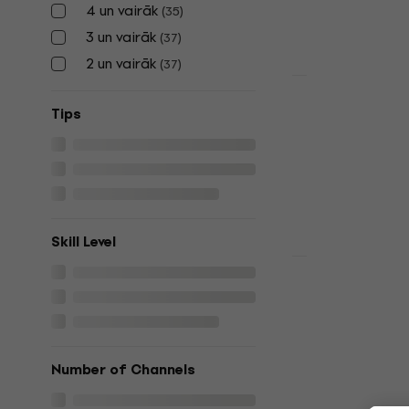
4 un vairāk
(
35
)
57,30 €
Ir noliktavā
3 un vairāk
(
37
)
2 un vairāk
(
37
)
HAPPY HOUR
Laney Mini-
Tips
Mini kombo
4,8
/5
76 €
Ir noliktavā
Skill Level
HAPPY HOUR
Laney LX10
Mini kombo
4,8
/5
80,80 €
Number of Channels
Ir noliktavā