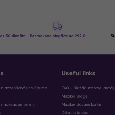
īdz 30 dienām
Bezmaksas piegāde
no 299 €
3M
ms
Useful links
un atteikšanās no līguma
FAQ – Biežāk uzdotie jautāj
Muziker Blogs
izmaksas un termiņi
Muziker dāvanu karte
s
Dāvanu idejas