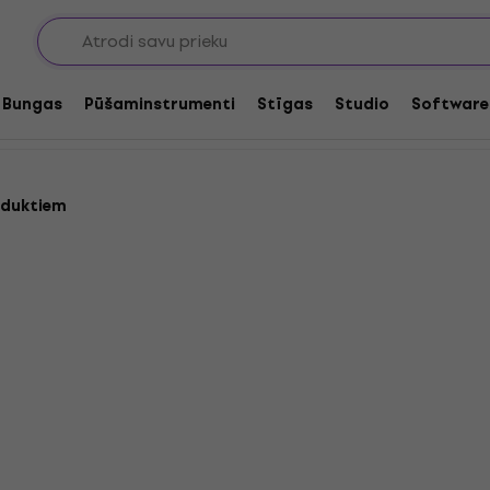
itāras kombo
Bungas
Pūšaminstrumenti
Stīgas
Studio
Software
oduktiem