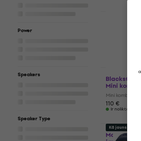
IEROBEŽOTS I
Blackstar 
2 x 3 Stere
Power
Mini kombo
126 €
Ir noliktavā
a
Kā jauns
Speakers
Blackstar F
Mini kombo
Mini kombo
110 €
Ir noliktavā
Speaker Type
Kā jauns
Marshall MS