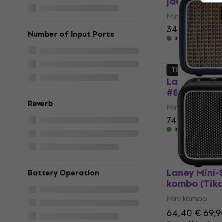
jauns)
Mini kombo
34,70 €
37,7
Number of Input Ports
Ir noliktavā
Tikai izpakots
Laney 83267
#832679
Reverb
Mini kombo
74 €
75,24 €
Ir noliktavā
Laney Mini-
Battery Operation
kombo (Tika
Mini kombo
64,40 €
69,9