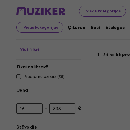
Mūzikas instrumenti
Ģitāras
Ģitāras kombo
Mini ģ
Visas kategorijas
Mini ģitāras kombo
Ģitāras
Basi
Atslēgas
Visas kategorijas
Visi filtri
1 - 34 no
56 pr
Tikai noliktavā
Pieejams uzreiz
(
35
)
Cena
-
€
Minimālā cena
Maksimālā cena
Stāvoklis