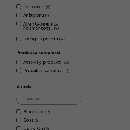
Boss Katan
Nocenots
(
5
)
Ar kuponu
Mini kombo
(
1
)
4,8
/5
Atvērts, gandrīz
111 €
neizmantots...
(
9
)
Ir noliktavā
Izslēgt izpakotu
(
47
)
Produktu komplekti
Atsevišķi produkti
(
55
)
Produktu komplekti
(
1
)
Joyo JA-05
Mini kombo
Zīmols
4,4
/5
25 €
Ir noliktavā
Blackstar
(
9
)
Boss
(
2
)
Marshall M
Carry-On
(
2
)