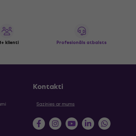
+ klienti
Profesionāls atbalsts
Kontakti
umi
Sazinies ar mums