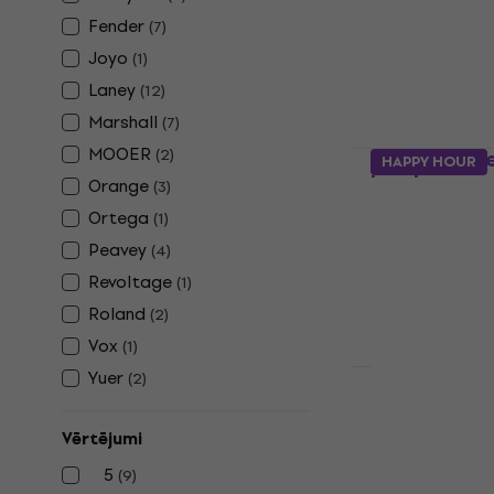
Mini kombo
Fender
(
7
)
4,1
/5
33 €
Joyo
(
1
)
Ir noliktavā
Laney
(
12
)
Marshall
(
7
)
MOOER
(
2
)
Fender Tone
HAPPY HOUR
kombo
Orange
(
3
)
Mini kombo
Ortega
(
1
)
4,7
/5
Peavey
(
4
)
62 €
Revoltage
(
1
)
Ir noliktavā
Roland
(
2
)
Vox
(
1
)
Yuer
(
2
)
HAPPY HOUR
Fender Mini
kombo
Vērtējumi
Mini kombo
5
(
9
)
4,3
/5