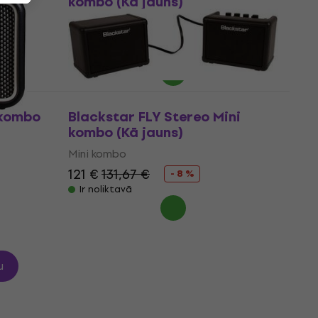
kombo (Kā jauns)
Mini kombo
56,70 €
Ir noliktavā
 kombo
Blackstar FLY Stereo Mini
kombo (Kā jauns)
Mini kombo
121 €
131,67 €
- 8 %
Ir noliktavā
u