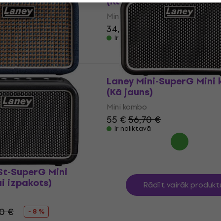
(Kā jauns)
Mini kombo
0 €
34,50 €
36,90 €
Ir noliktavā
9 (B-Stock)
Laney Mini-SuperG Mini
(Kā jauns)
Mini kombo
55 €
56,70 €
Ir noliktavā
St-SuperG Mini
i izpakots)
Rādīt vairāk produkt
0 €
- 8 %