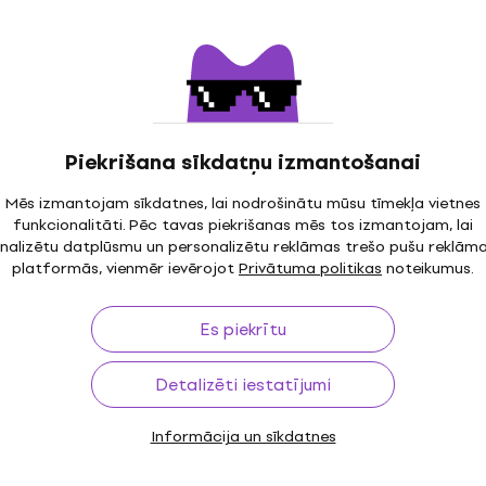
Vox Micro Superbeetle G
ZDEVUMS
Kā jauns
Mini kombo
FLY Pack Vintage 6W
o Mini kombo
Mini kombo
282,15 €
ar kodu
MUZMUZ-15
Piekrišana sīkdatņu izmantošanai
335 €
Ir noliktavā
Mēs izmantojam sīkdatnes, lai nodrošinātu mūsu tīmekļa vietnes
funkcionalitāti. Pēc tavas piekrišanas mēs tos izmantojam, lai
nalizētu datplūsmu un personalizētu reklāmas trešo pušu reklām
Kā jauns
LY 3 Sugar Skull 2
Orange Crush MINI BK Mi
platformās, vienmēr ievērojot
Privātuma politikas
noteikumus.
kombo (Kā jauns)
Mini kombo
Es piekrītu
55,60 €
57,40 €
Ir noliktavā
Detalizēti iestatījumi
Informācija un sīkdatnes
Kā jauns
-2R Mini kombo (Kā
Marshall MS-2 C Mini k