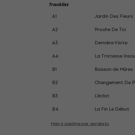
Tracklist
A1
Jardin Des Fleurs
A2
Proche De Toi
A3
Dernière Visite
A4
La Tristesse Inso
B1
Buisson de Mûres
B2
Changement De P
B3
L'éclat
B4
La Fin Le Début
Man ir piezīme par aprakstu