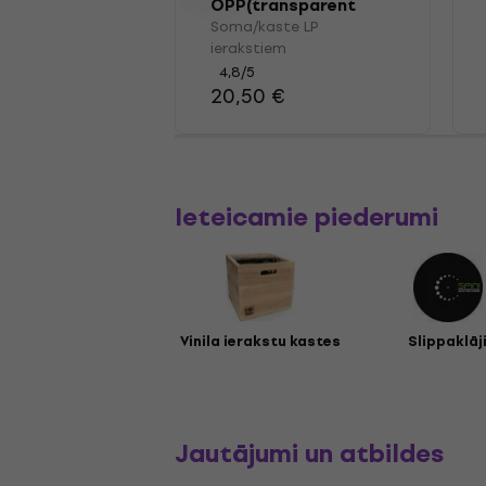
OPP(transparent
plastic) Vinyl Record
Soma/kaste LP
Outer Sleeve Pack
ierakstiem
100
4,8
/5
20,50 €
Ieteicamie piederumi
Vinila ierakstu kastes
Slippaklāj
Jautājumi un atbildes