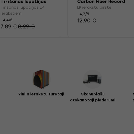
Tīrīšanas lupatiņas
Carbon Fiber Record
LP ierakstiem
Brush
Tīrīšanas lupatiņas LP
LP ierakstu birste
ierakstiem
4,7
/5
12,90 €
4,4
/5
7,89 €
8,29 €
i
Vinila ierakstu turētāji
Skaņuplašu
atskaņotāji piederumi