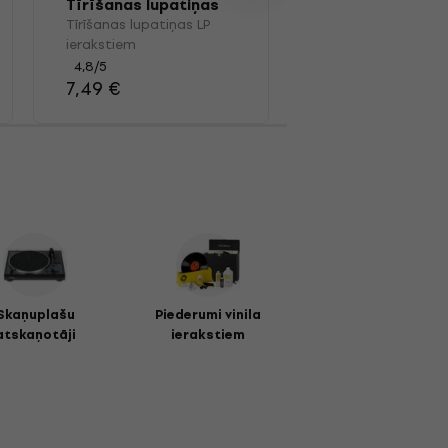
Tīrīšanas lupatiņas
Assembly Plywo
LP ierakstiem
Record Storage
Tīrīšanas lupatiņas LP
Vinila ierakstu kas
Crate with whee
ierakstiem
4,4
/5
39,90 €
4,8
/5
7,49 €
Skaņuplašu
Piederumi vinila
atskaņotāji
ierakstiem