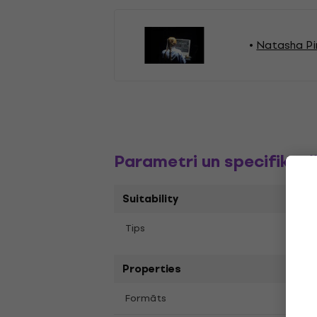
Natasha Pir
Parametri un specifikāci
Suitability
Tips
LP re
Properties
LP
12
Formāts
,