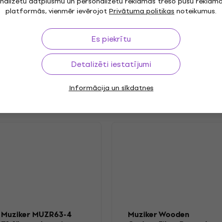
nalizētu datplūsmu un personalizētu reklāmas trešo pušu reklām
ract
Ambient
,
,
Release year
platformās, vienmēr ievērojot
Privātuma politikas
noteikumus.
rimental
Es piekrītu
.2025
Label
Detalizēti iestatījumi
Informācija un sīkdatnes
Muziker MUZR63-4
Muziker Wooden