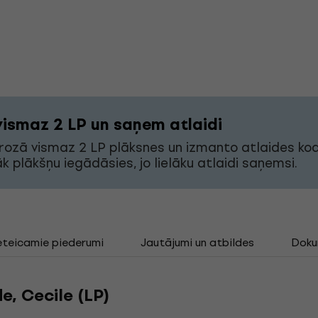
vismaz 2 LP un saņem atlaidi
grozā vismaz 2 LP plāksnes un izmanto atlaides ko
āk plākšņu iegādāsies, jo lielāku atlaidi saņemsi.
eteicamie piederumi
Jautājumi un atbildes
Doku
e, Cecile (LP)