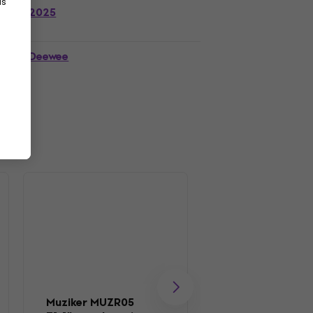
as
2025
Deewee
Muziker MUZR05
Muziker Self-