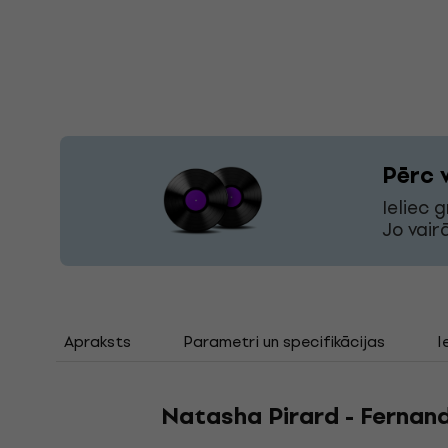
Pērc 
Ieliec 
Jo vair
Apraksts
Parametri un specifikācijas
I
Natasha Pirard - Fernand