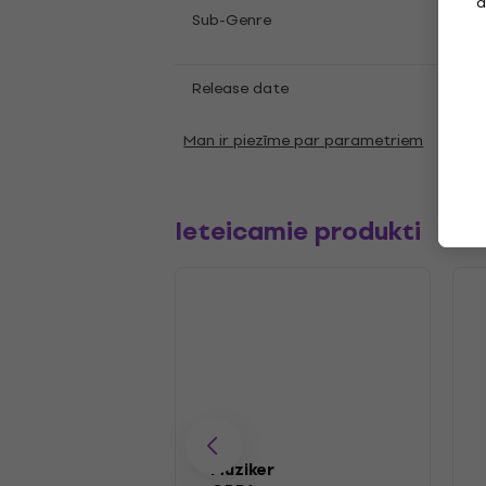
a
Abst
Sub-Genre
Expe
Release date
21.11
Man ir piezīme par parametriem
Ieteicamie produkti
Muziker