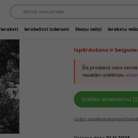
Izpārdošana ir beigusies
Natasha Pirard - Fer
 ieraksti
Ierobežoti izdevumi
Skaņu celiņi
Ierakstu veik
Produkta kods:
1258127
Izpārdošana ir beigusie
Šis produkts vairs netie
Iesakām izvēlēties
alter
Izvēlies alternatīvu (2
Uzdot jautājumu
Kopīgot
Sagla
Release date