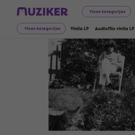
LP ieraksti un kompaktdiski
Vinila LP
Visas kategorijas
Vinila LP
Audiofilu vinila LP
Visas kategorijas
Izpārdošana ir beigusies