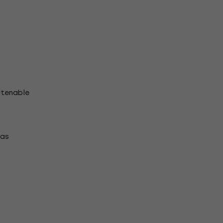
utenable
as