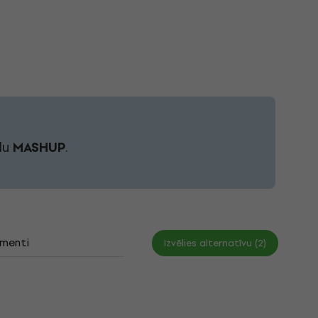
du
MASHUP
.
menti
Izvēlies alternatīvu (2)