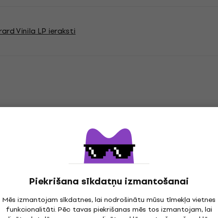
ard Vinila LP ieraksti
jas
cord
Piekrišana sīkdatņu izmantošanai
Mēs izmantojam sīkdatnes, lai nodrošinātu mūsu tīmekļa vietnes
"
Genre
funkcionalitāti. Pēc tavas piekrišanas mēs tos izmantojam, lai