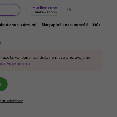
Dāvanu idejas
FAQ
Muziker Blogs
Muziker zone
LV
Pieteikšanās
nande, Cecile (LP)
ala dienas izdevumi
Skaņuplašu atskaņotāji
Mūzikas ats
s
k ražots vai vairs nav daļa no mūsu piedāvājuma.
natīvu produktu
.
)
bāt
Salīdzināt