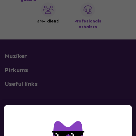
3M+ klienti
Profesionāls
atbalsts
Muziker
Pirkums
Useful links
Kontakti
Sazinies ar mums