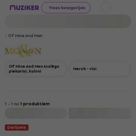
Visas kategorijas
Of Mice And Men
Of Mice And Men Atslēgu
Merch - visi
piekariņi, kuloni
1 - 1 no
1 produktiem
Filtrs
Darījums