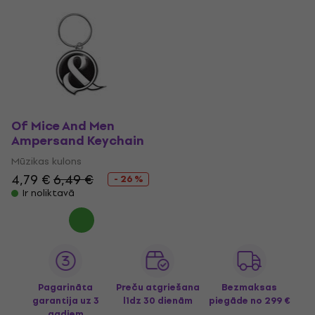
Of Mice And Men
Ampersand Keychain
Mūzikas kulons
4,79 €
6,49 €
- 26 %
Ir noliktavā
Pagarināta
Preču atgriešana
Bezmaksas
garantija uz 3
līdz 30 dienām
piegāde
no 299 €
gadiem