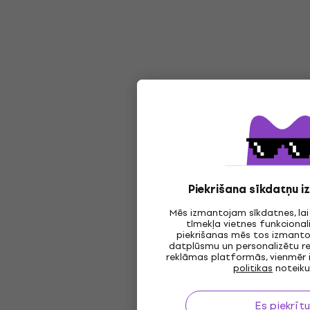
Piekrišana sīkdatņu 
Mēs izmantojam sīkdatnes, la
tīmekļa vietnes funkcionali
piekrišanas mēs tos izmantoj
datplūsmu un personalizētu r
reklāmas platformās, vienmēr 
politikas
noteik
Es piekrītu