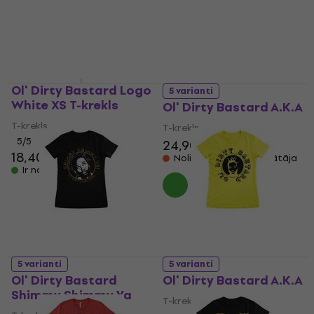
12,90 €
13,10 €
4,5
/5
14,80 €
15,10 €
Ir noliktavā
Ir noliktavā
Ol' Dirty Bastard Logo
5 varianti
White XS T-krekls
Ol' Dirty Bastard A.K.A
T-krekls
T-krekls
5
/5
24,90 €
18,40 €
Noliktavā pie piegādātāja
Ir noliktavā
5 varianti
5 varianti
Ol' Dirty Bastard
Ol' Dirty Bastard A.K.A
Shimmy Shimmy Ya
T-krekls