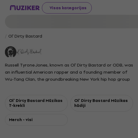
Visas kategorijas
Ol' Dirty Bastard
Russell Tyrone Jones, known as Ol' Dirty Bastard or ODB, was
an influential American rapper and a founding member of
Wu-Tang Clan, the groundbreaking New York hip hop group
formed in 1992. Launching his solo career with the album
"Return to the 36 Chambers: The Dirty Version" in 1995, ODB
became known for his wild, unique style that blended
Ol' Dirty Bastard Mūzikas
Ol' Dirty Bastard Mūzikas
T-krekli
hūdiji
unpredictable lyrics and an unconventional vocal delivery.
Despite his impact on hip hop, his career was often
Merch - visi
overshadowed by legal issues and periods of incarceration.
He died in 2004 at the age of 35 from an accidental drug
overdose. He is the father of rapper Young Dirty Bastard.