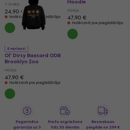
Hoodie
T-krekls
Hūdijs
24,90 €
47,90 €
Noliktavā pie piegādātāja
Noliktavā pie piegādātāja
5 varianti
Ol' Dirty Bastard ODB
Brooklyn Zoo
Hūdijs
47,90 €
Noliktavā pie piegādātāja
Pagarināta
Preču atgriešana
Bezmaksas
garantija uz 3
līdz 30 dienām
piegāde
no 299 €