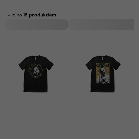
1 - 15 no
15 produktiem
Filtrs
5 varianti
5 varianti
Ol' Dirty Bastard
Ol' Dirty Bastard
Shimmy Shimmy Ya
Distressed
T-krekls
T-krekls