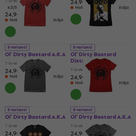
T-krekls
24,90 €
4,5
/5
Noliktavā pie piegādātāja
24,90 €
Noliktavā pie piegādātāja
5 varianti
5 varianti
Ol' Dirty Bastard A.K.A
Ol' Dirty Bastard
Distressed
T-krekls
T-krekls
24,90 €
24,90 €
Noliktavā pie piegādātāja
Noliktavā pie piegādātāja
5 varianti
5 varianti
Ol' Dirty Bastard A.K.A
Ol' Dirty Bastard A.K.A
T-krekls
T-krekls
24,90 €
24,90 €