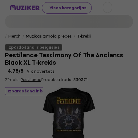
Visas kategorijas
Merch
Mūzikas zīmola preces
T-krekli
Izpārdošana ir beigusies
Pestilence Testimony Of The Ancients
Black XL T-krekls
4,75
/5
9 x novērtēts
Zīmols:
Pestilence
Produkta kods:
330371
Izpārdošana ir beigusies