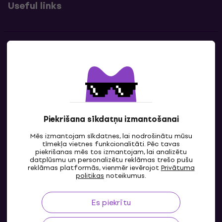
Useful links
Kontakti
Sazinies ar mums
Piekrišana sīkdatņu izmantošanai
Mēs izmantojam sīkdatnes, lai nodrošinātu mūsu
tīmekļa vietnes funkcionalitāti. Pēc tavas
piekrišanas mēs tos izmantojam, lai analizētu
datplūsmu un personalizētu reklāmas trešo pušu
reklāmas platformās, vienmēr ievērojot
Privātuma
LV
politikas
noteikumus.
Es piekrītu