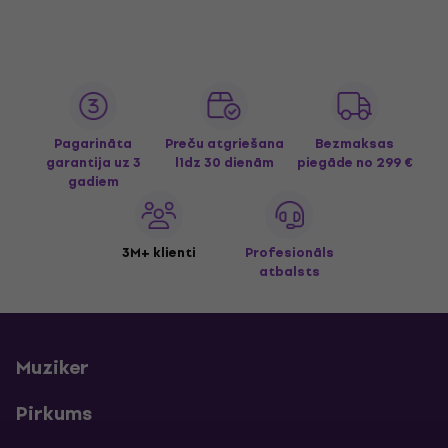
Pagarināta
Preču atgriešana
Bezmaksas
garantija uz 3
līdz 30 dienām
piegāde
no 299 €
gadiem
3M+ klienti
Profesionāls
atbalsts
Muziker
Pirkums