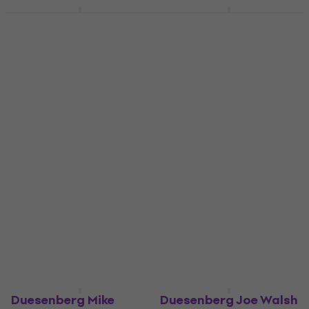
Gibson ES-335 Vintage
Hagstrom Viking
Ebony
Tobacco Sunburst
Pusakustiskā ģitāra
Pusakustiskā ģitāra
5
/5
5
/5
3 249 €
799 €
ar kodu
MUZMUZ-5
Ir noliktavā
849 €
Ir noliktavā
Duesenberg Mike
Duesenberg Joe Walsh