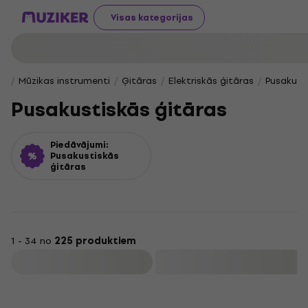
Visas kategorijas
Mūzikas instrumenti
Ģitāras
Elektriskās ģitāras
Pusakust
Pusakustiskās ģitāras
Piedāvājumi:
Pusakustiskās
ģitāras
1 - 34 no
225 produktiem
Filtrs