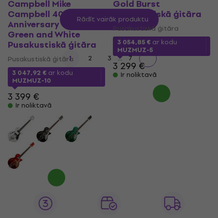
Campbell Mike
Gold Burst
Campbell 40th
Pusakustiskā ģitāra
Rādīt vairāk produktu
Anniversary Catalina-
Pusakustiskā ģitāra
Green and White
3 054,85 €
ar kodu
Pusakustiskā ģitāra
MUZMUZ-5
...
1
2
3
7
Pusakustiskā ģitāra
3 299 €
3 047,92 €
ar kodu
Ir noliktavā
MUZMUZ-10
3 399 €
Ir noliktavā