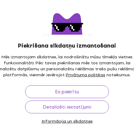
aide
Daudzuma atlaide
RS 65 Nickel wound
Gorstrings KB4-1046N
Bandžo stīgas
4,3
/5
Piekrišana sīkdatņu izmantošanai
5,59 €
6,63 €
- 16 %
Ir noliktavā
Mēs izmantojam sīkdatnes, lai nodrošinātu mūsu tīmekļa vietnes
MUZMUZ-15
funkcionalitāti. Pēc tavas piekrišanas mēs tos izmantojam, lai
nalizētu datplūsmu un personalizētu reklāmas trešo pušu reklām
platformās, vienmēr ievērojot
Privātuma politikas
noteikumus.
Daudzuma atlaide
Es piekrītu
 KB3-9542P
GHS Professional PF175
Bandžo stīgas
Detalizēti iestatījumi
Bandžo stīgas
8,69 €
Informācija un sīkdatnes
MUZMUZ-15
Ir noliktavā