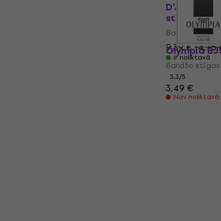
D'Addario 
stīgas (Kā 
Bandžo stīgas
9,39 €
14,75 
Olympia BJ
Ir noliktavā
Bandžo stīgas
3,3
/5
3,49 €
Nav noliktavā