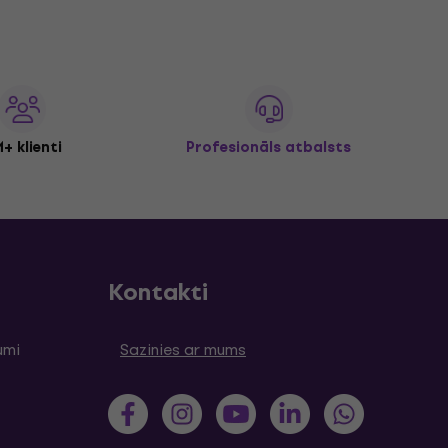
+ klienti
Profesionāls atbalsts
Kontakti
umi
Sazinies ar mums