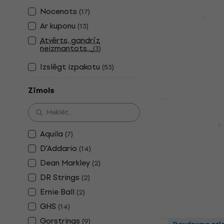
D'Addario E
Nocenots
(
17
)
Bandžo stīgas
Ar kuponu
(
13
)
4,8
/5
Atvērts, gandrīz
6,89 €
neizmantots...
(
3
)
Ir noliktavā
Izslēgt izpakotu
(
53
)
Zīmols
Gorstrings 
Bandžo stīgas
Aquila
(
7
)
5
/5
D'Addario
(
14
)
6,78 €
ar kodu
Dean Markley
(
2
)
7,90 €
DR Strings
(
2
)
Ir noliktavā
Ernie Ball
(
2
)
GHS
(
14
)
Gorstrings
(
9
)
D'Addario 