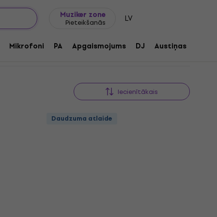
Dāvanu idejas
FAQ
Muziker Blogs
Muziker zone
LV
Pieteikšanās
Mikrofoni
PA
Apgaismojums
DJ
Austiņas
Audio
Iecienītākais
Daudzuma atlaide
Daudzuma atlaide