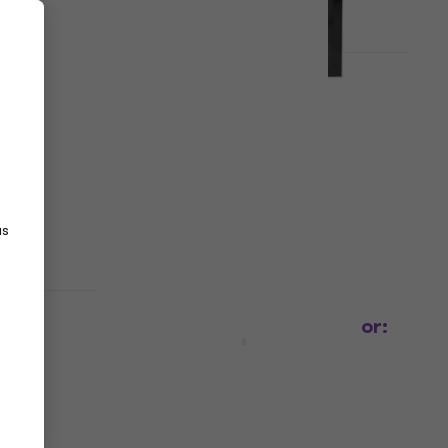
Daudzuma atlaide
Rotosound RS-75 Nickel wound
4-Strings
Bandžo stīgas
5
/5
6,26 €
ar kodu
MUZMUZ-10
6,99 €
as
Ir noliktavā
HAPPY HOUR
DR Strings BA-10 BANJO Tenor:
10, 14, 23, 31
Bandžo stīgas
5
/5
5,36 €
ar kodu
MUZMUZ-20