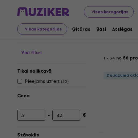
Mūzikas instrumenti
Ģitāras
Ģitāras stīgas
Stīgas
Visas kategorijas
Stīgas bandžo
Ģitāras
Basi
Atslēgas
Visas kategorijas
Visi filtri
1 - 34 no
56 pr
Tikai noliktavā
Daudzuma atl
Pieejams uzreiz
(
32
)
Cena
-
€
Minimālā cena
Maksimālā cena
Stāvoklis
Daudzuma atl