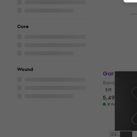
Ir noliktavā
HAPPY HOUR
D'Addario 
Bandžo stīgas
Core
5
/5
9,89 €
11,80 
Ir noliktavā
Kā jauns
Wound
Gorstrings
Bandžo stīgas
5
/5
5,49 €
7,49 
Ir noliktavā