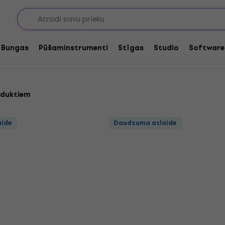
 bandžo
Bungas
Pūšaminstrumenti
Stīgas
Studio
Software
oduktiem
aide
Daudzuma atlaide
aide
Daudzuma atlaide