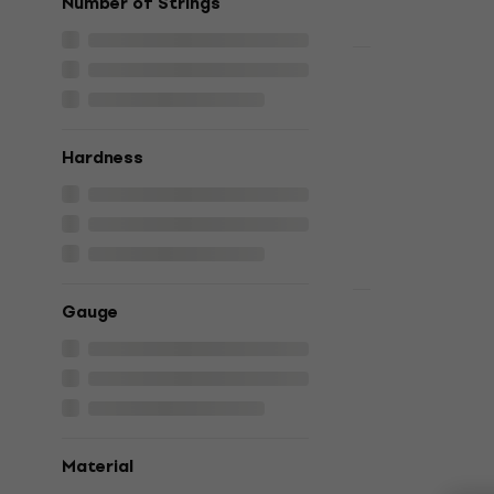
Number of Strings
HAPPY HOUR
D'Addario I
Strings Nic
Bandžo stīgas
Hardness
5
/5
9,99 €
Ir noliktavā
Daudzuma atl
Gauge
D'Addario P
String Banj
Bandžo stīgas
4,9
/5
6,40 €
Ir noliktavā
Material