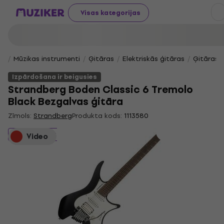
Visas kategorijas
Mūzikas instrumenti
Ģitāras
Elektriskās ģitāras
Ģitāras 
Izpārdošana ir beigusies
Strandberg Boden Classic 6 Tremolo
Black Bezgalvas ģitāra
Zīmols:
Strandberg
Produkta kods:
1113580
Izpārdošana ir beigusies
Video