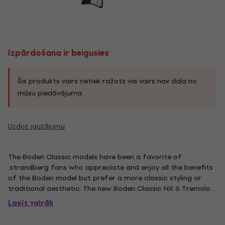
Izpārdošana ir beigusies
Šis produkts vairs netiek ražots vai vairs nav daļa no
mūsu piedāvājuma.
Uzdot jautājumu
The Boden Classic models have been a favorite of
.strandberg fans who appreciate and enjoy all the benefits
of the Boden model but prefer a more classic styling or
traditional aesthetic. The new Boden Classic NX 6 Tremolo
Black Rosewood fuses the best of modern .strandberg*
Lasīt vairāk
innovation with time-proven classicism to provide an
exceptional playing...