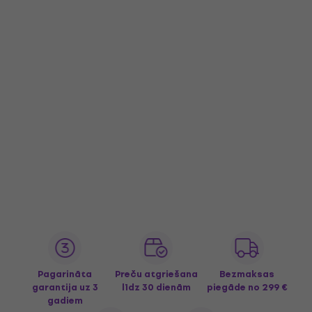
Pagarināta
Preču atgriešana
Bezmaksas
garantija uz 3
līdz 30 dienām
piegāde
no 299 €
gadiem