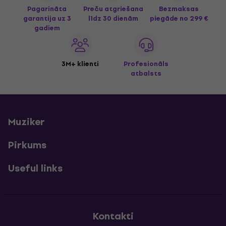
Pagarināta
Preču atgriešana
Bezmaksas
garantija uz 3
līdz 30 dienām
piegāde
no 299 €
gadiem
3M+ klienti
Profesionāls
atbalsts
Muziker
Pirkums
Useful links
Kontakti