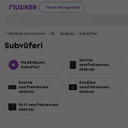
Visas kategorijas
Mūzikas instrumenti
PA
Skaļruņi
Subvūferi
Subvūferi
Aktīvie
Piedāvājumi:
zemfrekvences
Subvūferi
skaļruņi
Pasīvie
Studijas
zemfrekvences
zemfrekvences
skaļruņi
skaļruņi
Hi-Fi zemfrekvences
skaļruņi