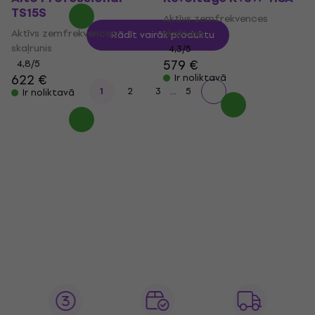
TS15S
Aktīvs zemfrekvences
Aktīvs zemfrekvences
skaļrunis
Rādīt vairāk produktu
skaļrunis
4,3
/5
579 €
4,8
/5
622 €
Ir noliktavā
...
1
2
3
5
Ir noliktavā