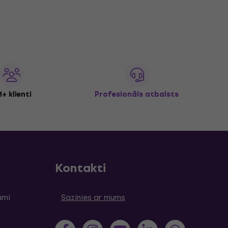
+ klienti
Profesionāls atbalsts
Kontakti
umi
Sazinies ar mums