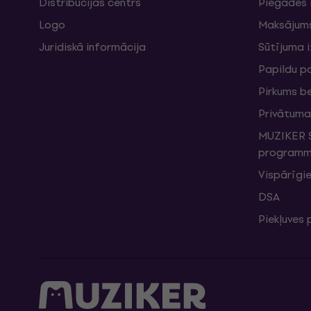
Distribūcijas centrs
Piegādes 
Logo
Maksājum
Juridiskā informācija
Sūtījuma 
Papildu p
Pirkums b
Privātuma 
MUZIKER S
programma
Vispārīgie
DSA
Piekļuves