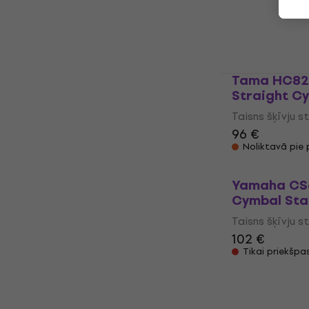
4,6
/5
98 €
100 €
Noliktavā pie
Tama HC82L
Straight C
Taisns šķīvju s
96 €
Noliktavā pie
Yamaha CS6
Cymbal St
Taisns šķīvju s
102 €
Tikai priekšpa