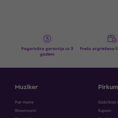
Pagarināta garantija uz 3
Preču atgriešana l
gadiem
Muziker
Pirku
Par mums
Sūdzības 
Showroomi
Kuponi