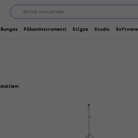
i šķīvju statīvi
Bungas
Pūšaminstrumenti
Stīgas
Studio
Software
oduktiem