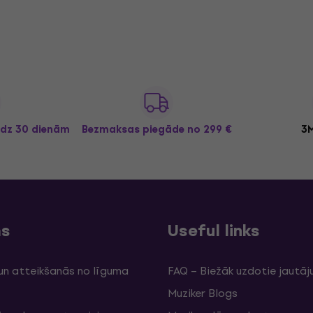
īdz 30 dienām
Bezmaksas piegāde
no 299 €
3M
ms
Useful links
un atteikšanās no līguma
FAQ – Biežāk uzdotie jautāj
Muziker Blogs