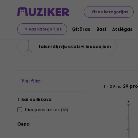
Mūzikas instrumenti
Bungas
Bungu aparatūra
Taisn
Visas kategorijas
Taisni šķīvju statīvi
Ģitāras
Basi
Atslēgas
Visas kategorijas
Taisni šķīvju statīvi iesācējiem
Visi filtri
1 - 29 no
29 pr
Tikai noliktavā
Pieejams uzreiz
(
16
)
Cena