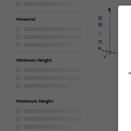
DW 6710UL U
Material
šķīvju statī
Taisns šķīvju s
111 €
124 €
Ir noliktavā
Tama HC52
Minimum Height
Taisns šķīvju s
a
4,3
/5
126 €
Ceļā
Maximum Height
Tama HC82
Straight C
Taisns šķīvju s