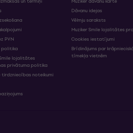
izmaksas un termiņi
Muziker dāvanu karte
s
Dāvanu idejas
izsekošana
Vēlmju saraksts
akalpojumi
Muziker Smile lojalitātes 
ez PVN
Cookies iestatījumi
politika
Brīdinājums par krāpniecis
tīmekļa vietnēm
mile lojalitātes
s privātuma politika
 tirdzniecības noteikumi
 paziņojums