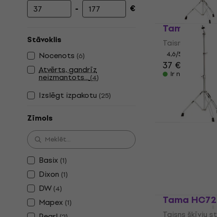
-
€
Minimālā cena
Maksimālā cena
Tamburo C
Stāvoklis
Taisns šķīvju s
4,6
/5
Nocenots
(
6
)
37 €
Atvērts, gandrīz
Ir noliktavā
neizmantots...
(
4
)
Izslēgt izpakotu
(
25
)
Zīmols
Tamburo C
Taisns šķīvju s
4,8
/5
Basix
(
1
)
55,10 €
Ir noliktavā
Dixon
(
1
)
DW
(
4
)
Tama HC72
Mapex
(
1
)
Taisns šķīvju s
Pearl
(
2
)