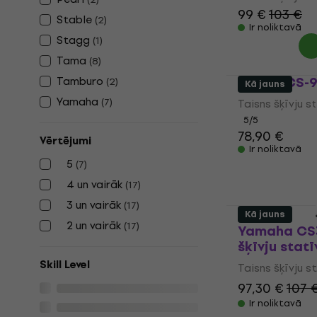
99 €
103 €
Stable
(
2
)
Ir noliktavā
Stagg
(
1
)
Tama
(
8
)
Stable CS-
Tamburo
(
2
)
Kā jauns
Yamaha
(
7
)
Taisns šķīvju s
5
/5
78,90 €
Vērtējumi
Ir noliktavā
5
(
7
)
4 un vairāk
(
17
)
3 un vairāk
(
17
)
Kā jauns
2 un vairāk
(
17
)
Yamaha CS3
šķīvju statī
Skill Level
Taisns šķīvju s
97,30 €
107 
Ir noliktavā