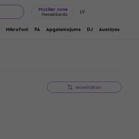
Dāvanu idejas
FAQ
Muziker Blogs
Muziker zone
LV
Pieteikšanās
Mikrofoni
PA
Apgaismojums
DJ
Austiņas
Audio
Iecienītākais