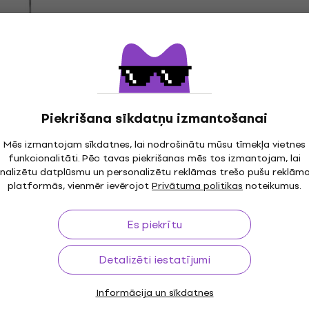
Stable CS-701 Cymbal S
ltralight Taisns
Taisns šķīvju statīvs
vs (Kā jauns)
4,9
/5
52,90 €
54,70 €
tatīvs
Tikai priekšpasūtījumi
- 10 %
Piekrišana sīkdatņu izmantošanai
FX2
Basix CS 600
Mēs izmantojam sīkdatnes, lai nodrošinātu mūsu tīmekļa vietnes
funkcionalitāti. Pēc tavas piekrišanas mēs tos izmantojam, lai
tatīvs
Taisns šķīvju statīvs
nalizētu datplūsmu un personalizētu reklāmas trešo pušu reklām
4,7
/5
platformās, vienmēr ievērojot
Privātuma politikas
noteikumus.
51,70 €
Noliktavā pie piegādātāja
Es piekrītu
Detalizēti iestatījumi
W Roadpro
Tama HC42SN Stage Ma
Darījums
ymbal Stand
Cymbal Stand
Informācija un sīkdatnes
tatīvs
Taisns šķīvju statīvs