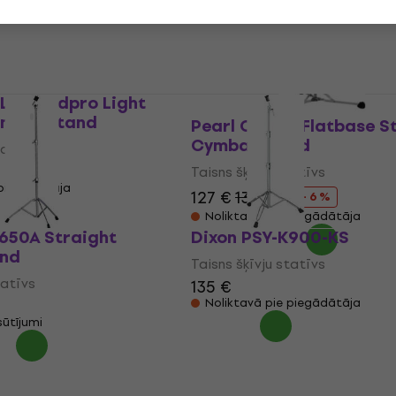
5
/5
72,80 €
 piegādātāja
Noliktavā pie piegādātāja
S Roadpro Light
ymbal Stand
Pearl C-150S Flatbase S
Cymbal Stand
tatīvs
Taisns šķīvju statīvs
 piegādātāja
127 €
135 €
- 6 %
Noliktavā pie piegādātāja
50A Straight
Dixon PSY-K900-KS
and
Taisns šķīvju statīvs
tatīvs
135 €
Noliktavā pie piegādātāja
sūtījumi