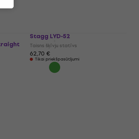
Tikai priekšpasūtījumi
Stagg LYD-52
traight
Taisns šķīvju statīvs
62,70 €
Tikai priekšpasūtījumi