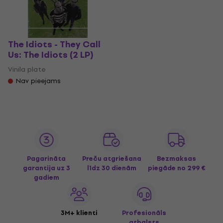
The Idiots - They Call
Us: The Idiots (2 LP)
Vinila plate
Nav pieejams
Pagarināta
Preču atgriešana
Bezmaksas
garantija uz 3
līdz 30 dienām
piegāde
no 299 €
gadiem
3M+ klienti
Profesionāls
atbalsts