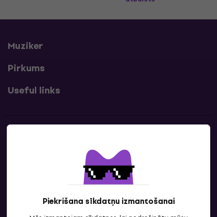
Muziker
Pirkums
Useful links
Kontakti
Sazinies ar mums
Piekrišana sīkdatņu izmantošanai