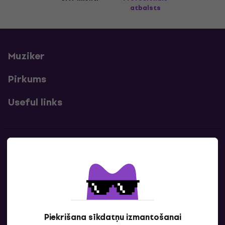
atbalsts
Muziker
Pirkums
Useful links
Kontakti
Sazinies ar mums
Piekrišana sīkdatņu izmantošanai