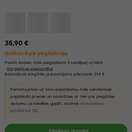
35,90 €
Noliktavā pie piegādātāja
Pasūti šodien, mēs piegādāsim 3 nedēļas(-u) laikā
Sargierīces pieejamība
Bezmaksas piegāde, ja pasūtījums pārsniedz 299 €
Pamatojoties uz tavu pasūtījumu, mēs centīsimies
papildināt preces un sazināties ar tevi par piegādes
datumu. Ja nevēlies gaidīt, atzīmē
alternatīvos
produktus (2)
.
Pievienot grozam