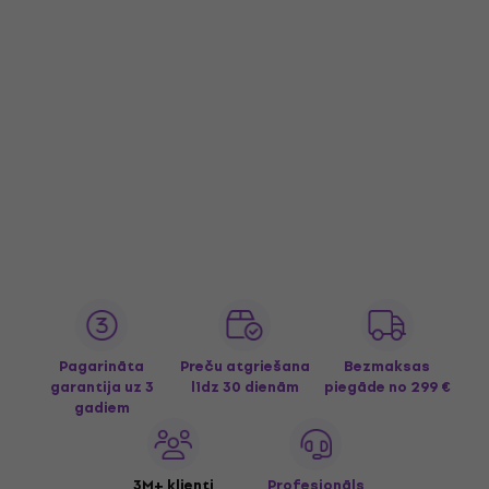
Pagarināta
Preču atgriešana
Bezmaksas
garantija uz 3
līdz 30 dienām
piegāde
no 299 €
gadiem
3M+ klienti
Profesionāls