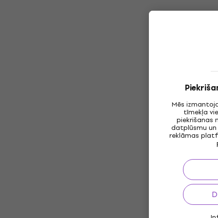
Piekriša
Mēs izmantoja
tīmekļa vi
piekrišanas 
datplūsmu un 
reklāmas platf
D
In