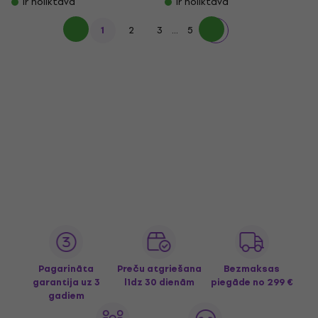
Ir noliktavā
Ir noliktavā
...
1
2
3
5
Pagarināta
Preču atgriešana
Bezmaksas
garantija uz 3
līdz 30 dienām
piegāde
no 299 €
gadiem