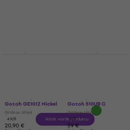
C0 Ģitāras tiltiņš
Assembly Bigsby with
Compensated Saddle
Ģitāras tiltiņš
Chrome
4,8
/5
Ģitāras tiltiņš
11,90 €
ar kodu
MUZMUZ-
15
5
/5
16,70 €
17 €
14 €
Ir noliktavā
Ir noliktavā
Gotoh BS-TC1 C
Hosco F-2802
Ģitāras tiltiņš
Ģitāras tiltiņš
5
/5
5
/5
49 €
50 €
15,21 €
ar kodu
MUZMUZ-
Ir noliktavā
10
16,90 €
Ir noliktavā
Gotoh GE101Z Nickel
Gotoh 510UB C
Ģitāras tiltiņš
Ģitāras tiltiņš
4,9
/5
5
/5
Rādīt vairāk produktu
20,90 €
59 €