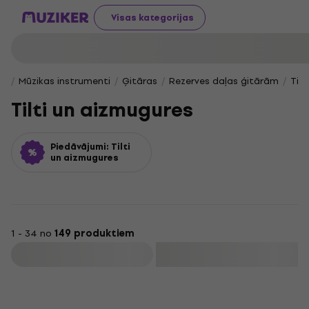
Visas kategorijas
Mūzikas instrumenti
Ģitāras
Rezerves daļas ģitārām
Tilt
Tilti un aizmugures
Piedāvājumi: Tilti
un aizmugures
1 - 34 no
149 produktiem
Filtrs