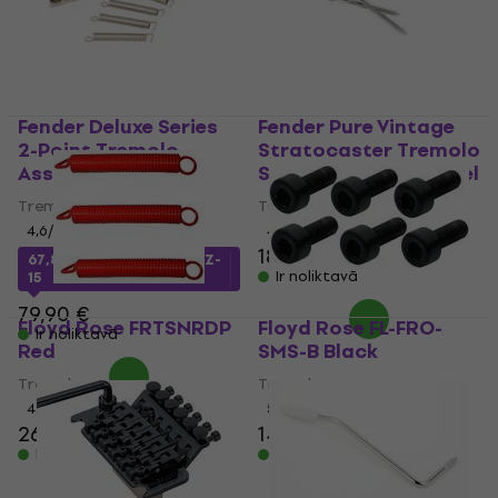
Fender Deluxe Series
Fender Pure Vintage
2-Point Tremolo
Stratocaster Tremolo
Assembly
Spring/Claw Kit Nickel
Tremolo
Tremolo
4,6
/5
4,7
/5
18,50 €
67,88 €
ar kodu
MUZMUZ-
Ir noliktavā
15
79,90 €
Floyd Rose FRTSNRDP
Floyd Rose FL-FRO-
Ir noliktavā
Red
SMS-B Black
Tremolo
Tremolo
4,7
/5
5
/5
26 €
14,30 €
Ir noliktavā
Ir noliktavā