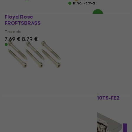
Ir noliktavā
Floyd Rose
Fender Stratocaster
FROFTSBRASS
Tremolo Arm Tips
Aged White 2 Pack
Tremolo
Tremolo
7,69 €
8,79 €
Ir noliktavā
4
/5
8,70 €
Ir noliktavā
Floyd Rose FROSLSSSP
Gotoh NS510TS-FE2
Original String Lock
Chrome
Screws Stainless Steel
Tremolo
6 pcs
5
/5
Tremolo
161,10 €
ar kodu
MUZMUZ-
5
/5
10