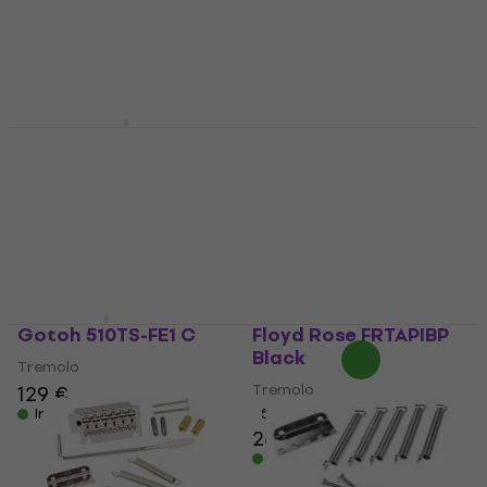
Ir noliktavā
229 €
Ir noliktavā
Floyd Rose FL FRO-SLI
Hipshot 42100VB
21 B Black
Black
Tremolo
Tremolo
4,8
/5
5
/5
18,40 €
138,65 €
ar kodu
Ir noliktavā
MUZMUZ-15
169 €
Ir noliktavā
Gotoh 510TS-FE1 C
Floyd Rose FRTAPIBP
Black
Tremolo
Tremolo
129 €
Ir noliktavā
5
/5
26,10 €
Ir noliktavā