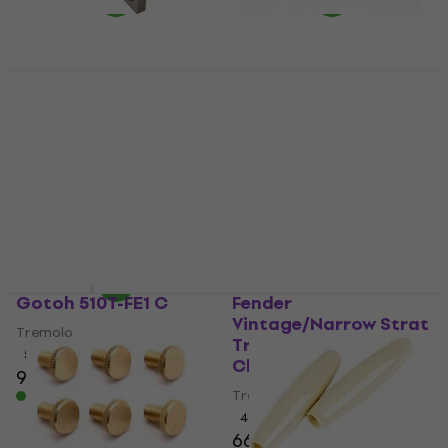
Schaller Lockmeister
Fender Stratocaster
6 Block 42 R2 Black
Tremolo Arm for MIM
Strat WH
Tremolo
Tremolo
5
/5
4,8
/5
193,91 €
ar kodu
MUZMUZ-
12,90 €
15
Ir noliktavā
229 €
Ir noliktavā
Gotoh 510T-FE1 C
Fender
Vintage/Narrow Strat
Tremolo
Tremolo Assembly
5
/5
Chrome
98 €
99,30 €
Tremolo
Ir noliktavā
4,9
/5
66 €