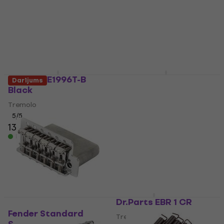
Gotoh GE1996T-B
Gotoh GE1996T
Darījums
Black
Chrome
Tremolo
Tremolo
5
/5
5
/5
133 €
115 €
Ir noliktavā
Ir noliktavā
Dr.Parts EBR 1 CR
Fender Standard
Tremolo