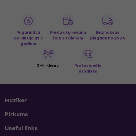
Pagarināta
Preču atgriešana
Bezmaksas
garantija uz 3
līdz 30 dienām
piegāde
no 299 €
gadiem
3M+ klienti
Profesionāls
atbalsts
Muziker
Pirkums
Useful links