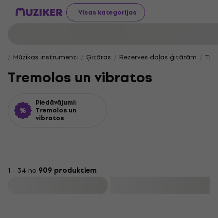
Visas kategorijas
Mūzikas instrumenti
Ģitāras
Rezerves daļas ģitārām
Tre
Tremolos un vibratos
Piedāvājumi:
Tremolos un
vibratos
1 - 34 no
909 produktiem
Filtrs