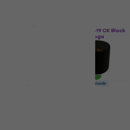
Daudzuma atlaide
Daudzuma atlaide
Dr.Parts MNB 2 Black
Gotoh VK1-19 CK Black
Vadības poga
Vadības poga
Vadības poga
Vadības poga
4,5
/5
4,8
/5
2,89 €
5,90 €
Ir noliktavā
Ir noliktavā
Daudzuma atlaide
Daudzuma atlaide
Partsland KLS-SR
Dr.Parts MNB 1 Black
Vadības poga
Vadības poga
Vadības poga
4,6
/5
3,39 €
4,3
/5
2,89 €
Ir noliktavā
Ir noliktavā