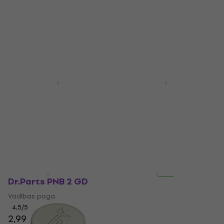
1,89 €
4,5
/5
Ir noliktavā
2,49 €
Ir noliktavā
Daudzuma atlaide
Daudzuma atlaide
Partsland KDV-CR
Dr.Parts MNB 3 CR
Black Vadības poga
Vadības poga
Vadības poga
4,4
/5
4,8
/5
2,69 €
ar kodu
MUZMUZ-
2,49 €
2,59 €
10
Ir noliktavā
2,99 €
Ir noliktavā
HAPPY HOUR
Daudzuma atlaide
Dr.Parts PNB 2 GD
Dr.Parts MNB 3 GD
Vadības poga
Vadības poga
4,5
/5
4,4
/5
2,99 €
3,39 €