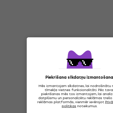
Piekrišana sīkdatņu izmantošana
Mēs izmantojam sīkdatnes, lai nodrošinātu
tīmekļa vietnes funkcionalitāti. Pēc tav
piekrišanas mēs tos izmantojam, lai anali
datplūsmu un personalizētu reklāmas trešo
reklāmas platformās, vienmēr ievērojot
Priv
politikas
noteikumus.