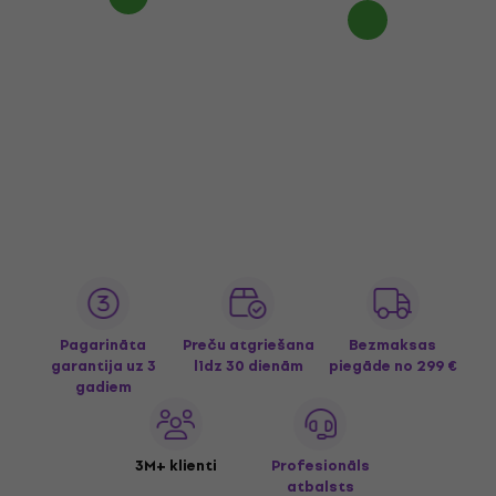
Pagarināta
Preču atgriešana
Bezmaksas
garantija uz 3
līdz 30 dienām
piegāde
no 299 €
gadiem
3M+ klienti
Profesionāls
atbalsts