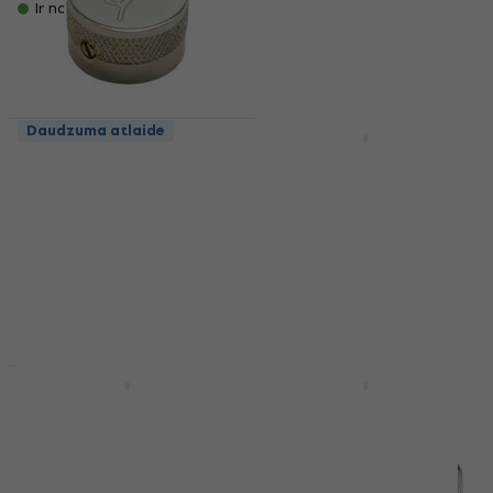
Ir noliktavā
Ir noliktavā
Daudzuma atlaide
Daudzuma atlaide
Gretsch Knob
Partsland KJB-S-US
Electromatic Series
Black Vadības poga
''G'' Logo Chrome
Vadības poga
Vadības poga
4,5
/5
1,69 €
5
/5
6,49 €
Ir noliktavā
Ir noliktavā
Daudzuma atlaide
Partsland KJB-L-US
Partsland KSG-BK-
Black Vadības poga
CR-US-V Black
Vadības poga
Vadības poga
Vadības poga
4,5
/5