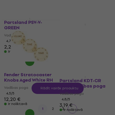
Partsland PSV-V-
Daudzuma atlaide
GREEN
Partsland KLS-BLK
Black Vadības poga
Vadības poga
4,7
/5
Vadības poga
2,29 €
4,6
/5
Ir noliktavā
2,79 €
4,09 €
- 32 %
Ir noliktavā
Fender Stratocaster
Knobs Aged White RH
Partsland KDT-CR
Black Vadības poga
Vadības poga
Rādīt vairāk produktu
4,5
/5
Vadības poga
12,20 €
4,8
/5
Ir noliktavā
3,19 €
1
2
3
Ir noliktavā