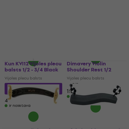
Kubíček KUBH 1/16-1/4
Burgundy
Wolf 5451BL Vijoles
plecu balsts 1/2-1/4
Vijoles plecu balsts
Blue
4,9
/5
Vijoles plecu balsts
32,64 €
ar kodu
MUZMUZ-5
44,20 €
49,70 €
- 11 %
36,10 €
Ir noliktavā
Ir noliktavā
Kun KVI12 Vijoles plecu
Dimavery Violin
balsts 1/2 - 3/4 Black
Shoulder Rest 1/2
Vijoles plecu balsts
Vijoles plecu balsts
4,7
/5
40,30 €
ar kodu
15,90 €
MUZMUZ-15
Ir noliktavā
48,15 €
Ir noliktavā