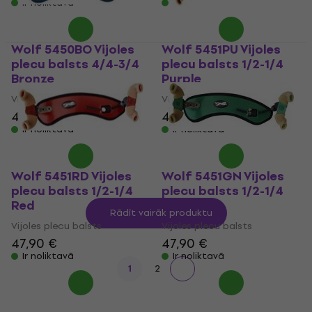
Ir noliktavā
Ir noliktavā
Wolf 5450BO Vijoles
Wolf 5451PU Vijoles
plecu balsts 4/4-3/4
plecu balsts 1/2-1/4
Bronze
Purple
Vijoles plecu balsts
Vijoles plecu balsts
47,90 €
47,90 €
Ir noliktavā
Ir noliktavā
Wolf 5451RD Vijoles
Wolf 5451GN Vijoles
plecu balsts 1/2-1/4
plecu balsts 1/2-1/4
Red
Green
Rādīt vairāk produktu
Vijoles plecu balsts
Vijoles plecu balsts
47,90 €
47,90 €
Ir noliktavā
Ir noliktavā
1
2