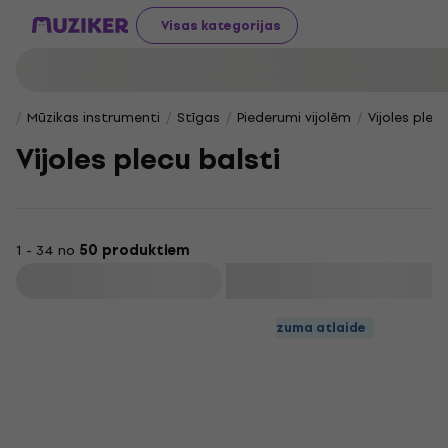
Visas kategorijas
Mūzikas instrumenti
Stīgas
Piederumi vijolēm
Vijoles plecu
Vijoles plecu balsti
1 - 34 no
50 produktiem
Filtrs
Daudzuma atlaide