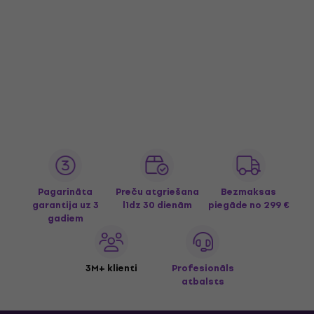
Pagarināta
Preču atgriešana
Bezmaksas
garantija uz 3
līdz 30 dienām
piegāde
no 299 €
gadiem
3M+ klienti
Profesionāls
atbalsts