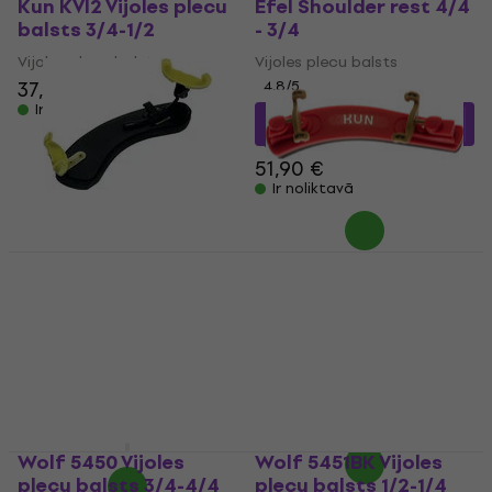
Kun KVI2 Vijoles plecu
Efel Shoulder rest 4/4
balsts 3/4-1/2
- 3/4
Vijoles plecu balsts
Vijoles plecu balsts
37,50 €
41,18 €
4,8
/5
Ir noliktavā
47,45 €
ar kodu
MUZMUZ-5
51,90 €
Ir noliktavā
Dimavery Violin
Kun KVI12 Vijoles plecu
Shoulder Rest 1/8 - 1/4
balsts 1/2 - 3/4 Red
Vijoles plecu balsts
Vijoles plecu balsts
4,7
/5
45,56 €
ar kodu
MUZMUZ-
5
13,92 €
ar kodu
MUZMUZ-
5
48,15 €
14,90 €
Ir noliktavā
Ir noliktavā
Wolf 5450 Vijoles
Wolf 5451BK Vijoles
plecu balsts 3/4-4/4
plecu balsts 1/2-1/4