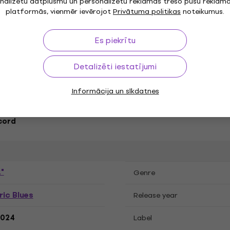
nalizētu datplūsmu un personalizētu reklāmas trešo pušu reklām
platformās, vienmēr ievērojot
Privātuma politikas
noteikumus.
Es piekrītu
Detalizēti iestatījumi
jas
Informācija un sīkdatnes
cord
"
Genre
ric Blues
Release year
.2024
Label