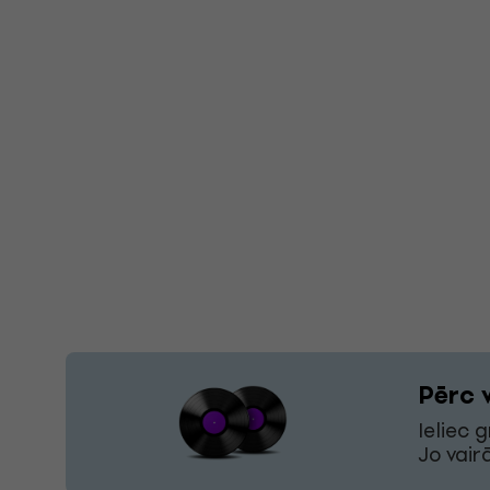
Pērc 
Ieliec 
Jo vair