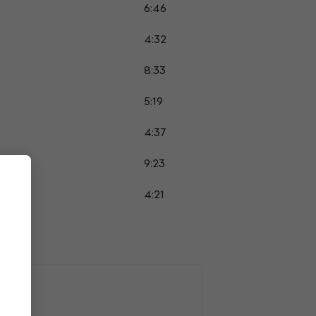
6:46
4:32
8:33
5:19
4:37
9:23
4:21