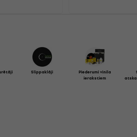
urētāji
Slippaklāji
Piederumi vinila
ierakstiem
atska