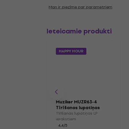
Man ir piezīme par parametriem
Ieteicamie produkti
HAPPY HOUR
Muziker MUZR63-4
Tīrīšanas lupatiņas
LP ierakstiem
Tīrīšanas lupatiņas LP
ierakstiem
4,4
/5