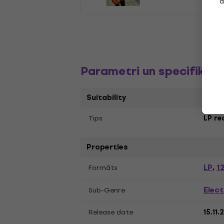
a
Parametri un specifikāci
Suitability
Tips
LP re
Properties
LP
12
Formāts
,
Elect
Sub-Genre
Release date
15.11