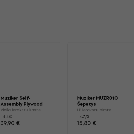
Muziker Self-
Muziker MUZR01C
Assembly Plywood
Šepetys
Record Storage
Vinila ierakstu kaste
LP ierakstu birste
Crate with wheels
4,4
/5
4,7
/5
39,90 €
15,80 €