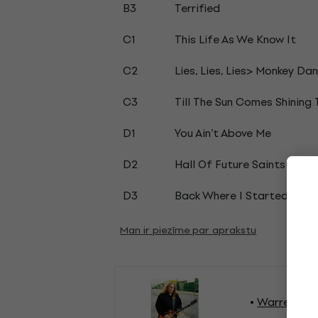
B3
Terrified
C1
This Life As We Know It
C2
Lies, Lies, Lies> Monkey Danc
C3
Till The Sun Comes Shining
D1
You Ain’t Above Me
D2
Hall Of Future Saints
D3
Back Where I Started
Man ir piezīme par aprakstu
Warren Hayn