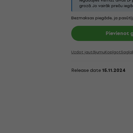
Iegādājies vismaz divas LP
grozā. Jo vairāk preču iegād
Bezmaksas piegāde, ja pasūtī
Pievienot
Uzdot jautājumu
Kopīgot
Sagla
Release date
15.11.2024