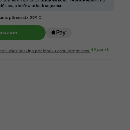
 plāksnes un izmanto
atlaides kodu MASHUP
iepirkumu
āsies, jo lielāku atlaidi saņemsi.
jums pārsniedz 299 €
 grozam
49 punkti
bāt
Salīdzināt
Ziņo par labāku cenu
Sargāt cenu