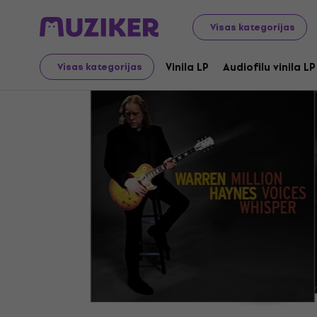
LP ieraksti un kompaktdiski
Vinila LP
Visas kategorijas
Vinila LP
Audiofilu vinila LP
Visas kategorijas