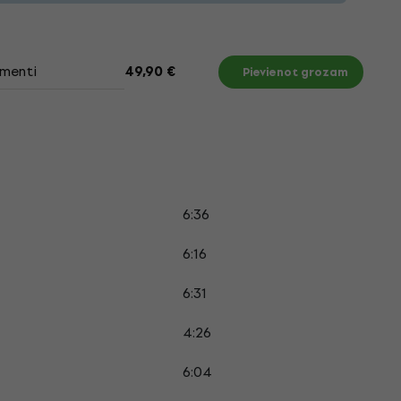
menti
49,90 €
Pievienot grozam
6:36
6:16
6:31
4:26
6:04