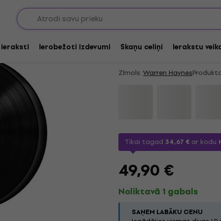
Atlaide ar kuponu
Warren Haynes - Mill
 ieraksti
Ierobežoti izdevumi
Skaņu celiņi
Ierakstu veik
LP)
Zīmols:
Warren Haynes
Produkta
Tikai tagad
34,67 €
ar kodu
49,90 €
Noliktavā 1 gabals
SAŅEM LABĀKU CENU