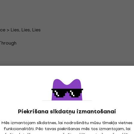
e > Lies, Lies, Lies
 Through
Piekrišana sīkdatņu izmantošanai
Mēs izmantojam sīkdatnes, lai nodrošinātu mūsu tīmekļa vietnes
es Vinila LP ieraksti
funkcionalitāti. Pēc tavas piekrišanas mēs tos izmantojam, lai