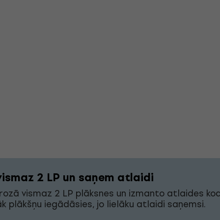
vismaz 2 LP un saņem atlaidi
grozā vismaz 2 LP plāksnes un izmanto atlaides ko
āk plākšņu iegādāsies, jo lielāku atlaidi saņemsi.