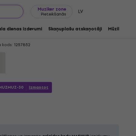
Dāvanu idejas
FAQ
Muziker Blogs
Muziker zone
LV
Pieteikšanās
ion Voices Whisper (Limited Edition) (2
ala dienas izdevumi
Skaņuplašu atskaņotāji
Mūzikas ats
 kods:
1257852
MUZMUZ-30
Izmantot