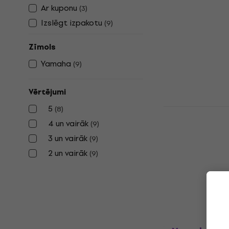
Yamaha DT
Ar kuponu
(
3
)
Elektronisk
Izslēgt izpakotu
(
9
)
komplekts
Elektroniskais
Zīmols
4,9
/5
Yamaha
(
9
)
550 €
595 €
Ir noliktavā
Vērtējumi
5
(
8
)
Yamaha DTX
Elektronisk
4 un vairāk
(
9
)
komplekts
3 un vairāk
(
9
)
Elektroniskais
2 un vairāk
(
9
)
5
/5
1 702,91 €
ar k
1 899 €
Ir noliktavā