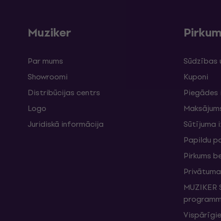
Muziker
Pirku
Par mums
Sūdzības 
Showroomi
Kuponi
Distribūcijas centrs
Piegādes 
Logo
Maksājum
Juridiskā informācija
Sūtījuma 
Papildu p
Pirkums b
Privātuma 
MUZIKER S
programma
Vispārīgie