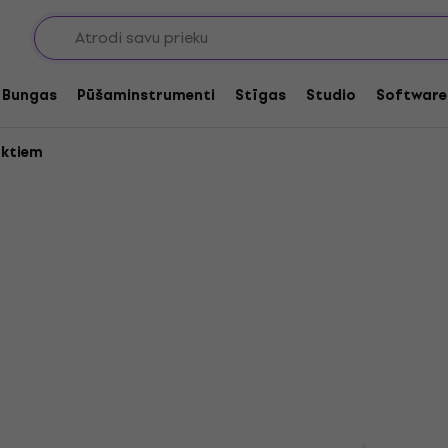
Bungas
Pūšaminstrumenti
Stīgas
Studio
Software
uktiem
Yamaha DTX432K Black