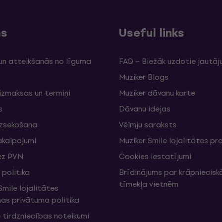
ms
Useful links
un atteikšanās no līguma
FAQ – Biežāk uzdotie jautāj
Muziker Blogs
izmaksas un termiņi
Muziker dāvanu karte
s
Dāvanu idejas
izsekošana
Vēlmju saraksts
akalpojumi
Muziker Smile lojalitātes 
ez PVN
Cookies iestatījumi
politika
Brīdinājums par krāpniecis
tīmekļa vietnēm
mile lojalitātes
s privātuma politika
 tirdzniecības noteikumi