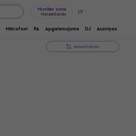
Dāvanu idejas
FAQ
Muziker Blogs
Muziker zone
LV
Pieteikšanās
Mikrofoni
PA
Apgaismojums
DJ
Austiņas
Audio
Iecienītākais
Yamaha DTX6K5-M Black
HAPPY HOUR