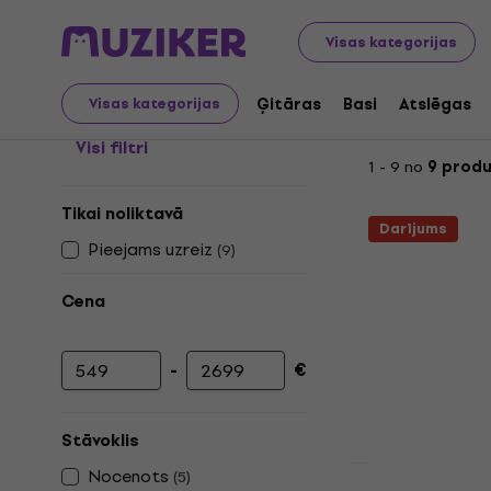
Yamaha DTX
Visas kategorijas
Ģitāras
Basi
Atslēgas
Visas kategorijas
Visi filtri
1 - 9 no
9 prod
Tikai noliktavā
Darījums
Pieejams uzreiz
(
9
)
Cena
-
€
Minimālā cena
Maksimālā cena
Stāvoklis
Nocenots
(
5
)