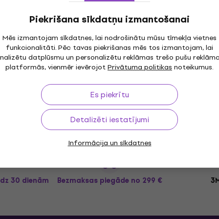
6K-X Black
Yamaha DTX8K-M Black 
ais bungu
Elektroniskais bungu
Piekrišana sīkdatņu izmantošanai
komplekts
 bungu komplekts
Mēs izmantojam sīkdatnes, lai nodrošinātu mūsu tīmekļa vietnes
Elektroniskais bungu komplekts
funkcionalitāti. Pēc tavas piekrišanas mēs tos izmantojam, lai
5
/5
nalizētu datplūsmu un personalizētu reklāmas trešo pušu reklām
2 328,39 €
ar kodu
MUZMUZ-10
platformās, vienmēr ievērojot
Privātuma politikas
noteikumus.
2 699 €
Ir noliktavā
Es piekrītu
Detalizēti iestatījumi
Informācija un sīkdatnes
īdz 30 dienām
Bezmaksas piegāde
no 299 €
3M