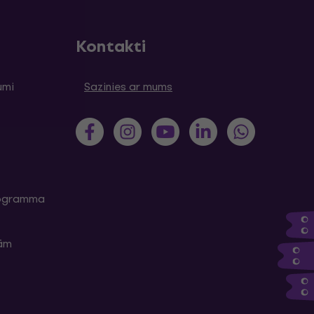
Kontakti
umi
Sazinies ar mums
programma
kām