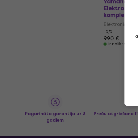
Yamaha DTX
Elektronisk
komplekts
Elektroniskais
5
/5
a
990 €
Ir noliktavā
Pagarināta garantija uz 3
Preču atgriešana l
gadiem