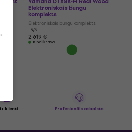
Forest
Yamaha DTX8K-M Real Wood
Elektroniskais bungu
komplekts
Elektroniskais bungu komplekts
5
/5
as
2 619 €
Ir noliktavā
+ klienti
Profesionāls atbalsts